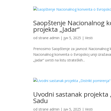
Saopštenje Nacionalnog k
projekta „Jadar“
od strane
admin
|
јун 5, 2025
|
Vesti
Prenosimo Saopštenje za javnost Nacionalnog k
Nacionalnog konventa o Evropskoj uniji izražav
„Jadar“ uvrsti na listu strateških...
Uvodni sastanak projekta
Sadu
od strane
admin
|
јун 5, 2025
|
Vesti