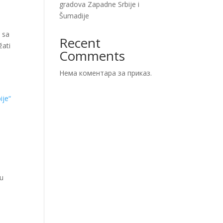
gradova Zapadne Srbije i
Šumadije
 sa
Recent
žati
Comments
Нема коментара за приказ.
nu