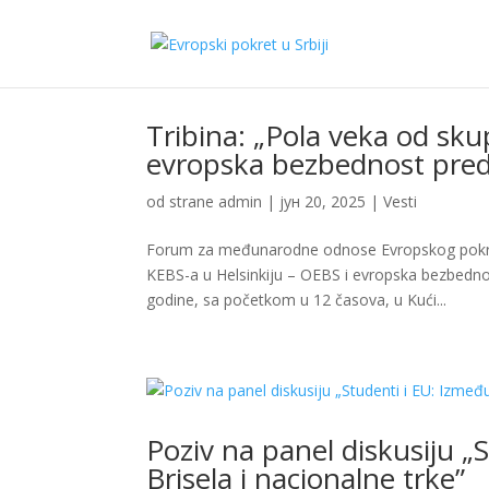
Tribina: „Pola veka od sku
evropska bezbednost pred
od strane
admin
|
јун 20, 2025
|
Vesti
Forum za međunarodne odnose Evropskog pokreta
KEBS-a u Helsinkiju – OEBS i evropska bezbednos
godine, sa početkom u 12 časova, u Kući...
Poziv na panel diskusiju 
Brisela i nacionalne trke”