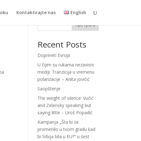
toku
Kontaktirajte nas
English
Претрага
Recent Posts
Doprineti Evropi
U čijim su rukama nezavisni
pa
mediji: Tranzicija u vremenu
polarizacije – Anita Jovičić
Saopštenje
The weight of silence: Vučić
and Zelensky speaking but
saying little – Uroš Popadić
Kampanja „Šta bi se
promenilo u tvom gradu kad
bi Srbija bila u EU?“ u šest