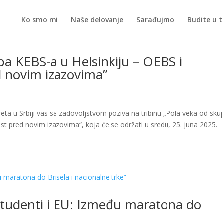
Ko smo mi
Naše delovanje
Sarađujmo
Budite u 
pa KEBS-a u Helsinkiju – OEBS i
 novim izazovima”
 u Srbiji vas sa zadovoljstvom poziva na tribinu „Pola veka od sku
t pred novim izazovima“, koja će se održati u sredu, 25. juna 2025.
„Studenti i EU: Između maratona do