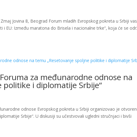
, Zmaj Jovina 8, Beograd Forum mladih Evropskog pokreta u Srbiji vas
i i EU: Između maratona do Brisela i nacionalne trke“, koja će se odr
 Foruma za međunarodne odnose na
olitike i diplomatije Srbije“
đunarodne odnose Evropskog pokreta u Srbiji organizovao je otvore
omatije Srbije“. U diskusiji su učestvovali ugledni stručnjaci i bivši