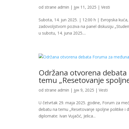
od strane
admin
|
јун 11, 2025
|
Vesti
Subota, 14. jun 2025. | 12:00 h | Evropska kuća
zadovoljstvom poziva na panel diskusiju „Student
u subotu, 14. juna 2025....
Održana otvorena debata
temu „Resetovanje spoljne p
od strane
admin
|
јун 9, 2025
|
Vesti
U četvrtak 29. maja 2025. godine, Forum za me
debatu na temu „Resetovanje spoljne politike i dipl
diplomate: Ivan Vujačić, Jelica...