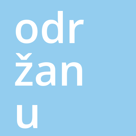
odr
žan
u