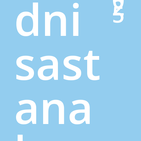
dni
2
5
sast
ana