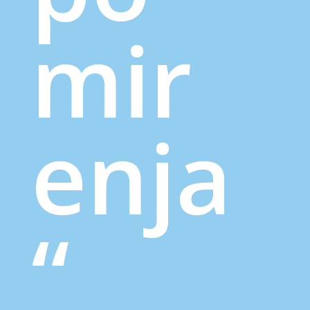
mir
enja
“