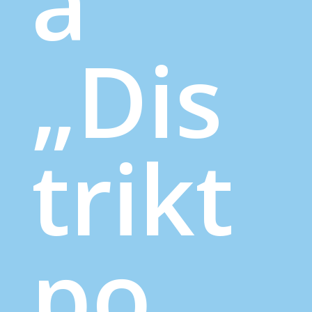
a
„Dis
trikt
po