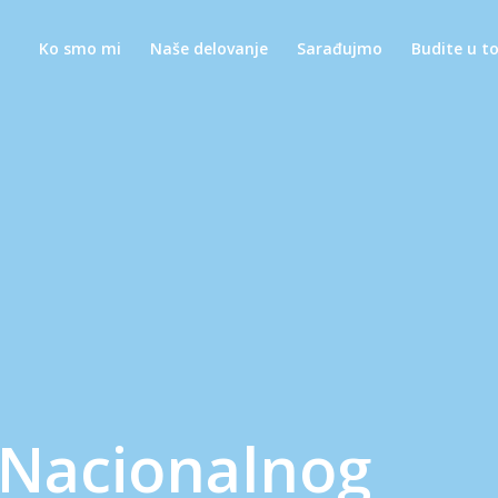
Ko smo mi
Naše delovanje
Sarađujmo
Budite u t
 Nacionalnog