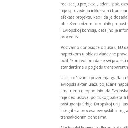
realizaciju projekta „Jadar“. Ipak, oz
nije sprovedena inkluzivna i transpa
efekata projekta, kao i da je dosadaš
obeležena nizom formalnih propusta
i Evropskoj komisiji, detaljno je inf
procedura.
Pozivamo donosioce odluka u EU da 
napretkom u oblasti vladavine prava
političkom voljom da se svi projekti u
standardima u pogledu transparentnos
U cilju očuvanja poverenja građana S
evropski akteri ulažu pojačane nap
smatramo neophodnim da Evropska ko
nije deo uslova, političkog paketa i
pristupanju Srbije Evropskoj uniji. J
integriteta procesa evropskih integr
transakcionim odnosima.
Nacionalni konvent o Evropskoj uni