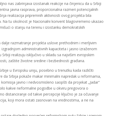
biljno nas zabrinjava izostanak reakcije na činjenicu da u Srbiji
rentna javna rasprava, proporcionalna razmeri potencijalnih
nja realizacija pripremnih aktivnosti ovog projekta bila
. Na tu okolnost je Nacionalni konvent blagovremeno ukazao
ormišući o stanju na terenu i izostanku demokratskih
dalje razmatranje projekta uslove prethodnim i merljivim
, izgradnjom administrativnih kapaciteta i jasno izraženom
 Srbiji realizuju isključivo u skladu sa najvišim evropskim
ti, zaštite životne sredine i bezbednosti građana.
rbije u Evropsku uniju, posebno u trenutku kada različiti
ore da Srbija pokaže makar minimalni napredak u reformama,
misija javno i nedvosmisleno saopšti da projekat „Jadar“
li bilo kakve neformalne pogodbe u okviru pregovora o
asno distanciranje od takve percepcije ključno je za očuvanje
acija, koji mora ostati zasnovan na vrednostima, a ne na
ji ostaje dosledno posvećen reformskom putu Srbije i njenom