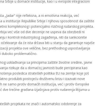
a Srbije u domaće institucije, kao i u evropski integracioni
kta „Jadar“ nije refleksna, a ni emotivna reakcija, već
 u institucije Republike Srbije i njihovu sposobnost da zaštite
zetno kompleksnog i potencijalno rizičnog rudarskog projekta.
rbija već više od dve decenije ne uspeva da obezbedi ni
 i kontroli industrijskog zagađenja, niti da sankcioniše
očekivanje da će ista država biti u stanju da garantuje najviše
izaciji projekta ove veličine, bez prethodnog uspostavljanja
 i duboko problematično.
g usklađivanja sa principima zaštite životne sredine, javne
anja rizikuje da u domaćoj javnosti bude percipirana kao
nošenja posledica strateških politika EU na zemlje koje još
atno produbiti postojeću društvenu krizu i izazvati nove
 ne samo protiv domaćih institucija, već i protiv Evropske
ć dve trećine građana izjašnjava protiv rudarenja litijuma u
rateških projekata ne znači i automatsko odobrenje za