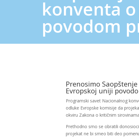
konventa o 
povodom pr
Prenosimo Saopštenje 
Evropskoj uniji povodo
Programski savet Nacionalnog konve
odluke Evropske komisije da projekat 
okviru Zakona o kritičnim sirovinama 
Prethodno smo se obratili donosioci
projekat ne bi smeo biti deo pomenu