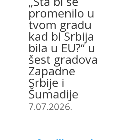
„Šta bi se
promenilo u
tvom gradu
kad bi Srbija
bila u EU?“ u
šest gradova
Zapadne
Srbije i
Šumadije
7.07.2026.