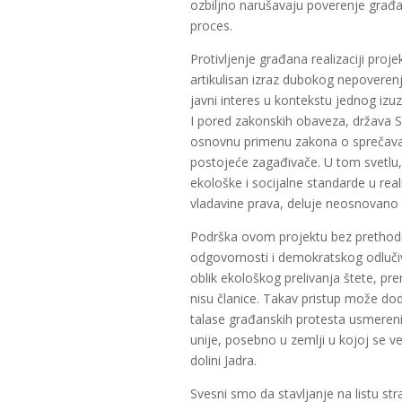
ozbiljno narušavaju poverenje građan
proces.
Protivljenje građana realizaciji proje
artikulisan izraz dubokog nepoverenja
javni interes u kontekstu jednog izu
I pored zakonskih obaveza, država S
osnovnu primenu zakona o sprečavanju
postojeće zagađivače. U tom svetlu, 
ekološke i socijalne standarde u real
vladavine prava, deluje neosnovano
Podrška ovom projektu bez prethodno
odgovornosti i demokratskog odlučiv
oblik ekološkog prelivanja štete, pre
nisu članice. Takav pristup može dod
talase građanskih protesta usmerenih
unije, posebno u zemlji u kojoj se ve
dolini Jadra.
Svesni smo da stavljanje na listu st