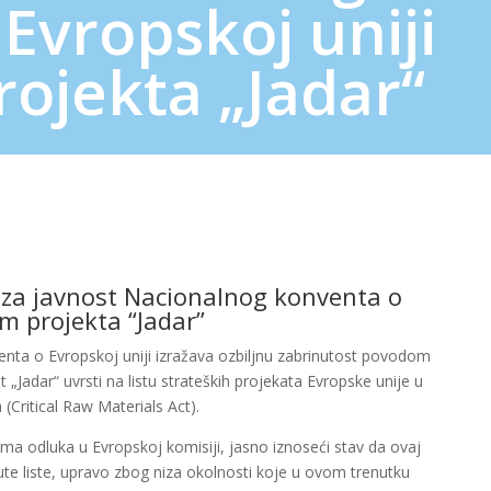
Evropskoj uniji
ojekta „Jadar“
za javnost Nacionalnog konventa o
m projekta “Jadar”
nta o Evropskoj uniji izražava ozbiljnu zabrinutost povodom
„Jadar“ uvrsti na listu strateških projekata Evropske unije u
(Critical Raw Materials Act).
ma odluka u Evropskoj komisiji, jasno iznoseći stav da ovaj
te liste, upravo zbog niza okolnosti koje u ovom trenutku