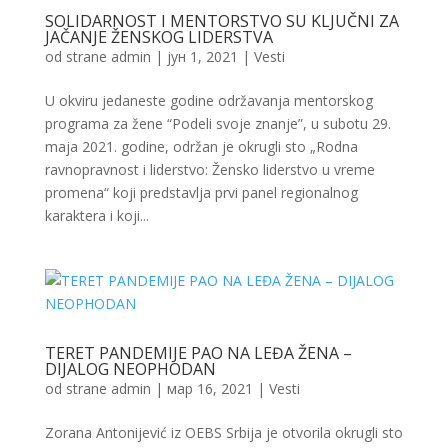
SOLIDARNOST I MENTORSTVO SU KLJUČNI ZA
JAČANJE ŽENSKOG LIDERSTVA
od strane
admin
|
јун 1, 2021
|
Vesti
U okviru jedaneste godine održavanja mentorskog
programa za žene “Podeli svoje znanje”, u subotu 29.
maja 2021. godine, održan je okrugli sto „Rodna
ravnopravnost i liderstvo: Žensko liderstvo u vreme
promena“ koji predstavlja prvi panel regionalnog
karaktera i koji...
TERET PANDEMIJE PAO NA LEĐA ŽENA –
DIJALOG NEOPHODAN
od strane
admin
|
мар 16, 2021
|
Vesti
Zorana Antonijević iz OEBS Srbija je otvorila okrugli sto