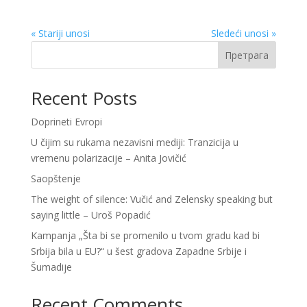
« Stariji unosi
Sledeći unosi »
Претрага
Recent Posts
Doprineti Evropi
U čijim su rukama nezavisni mediji: Tranzicija u
vremenu polarizacije – Anita Jovičić
Saopštenje
The weight of silence: Vučić and Zelensky speaking but
saying little – Uroš Popadić
Kampanja „Šta bi se promenilo u tvom gradu kad bi
Srbija bila u EU?“ u šest gradova Zapadne Srbije i
Šumadije
Recent Comments