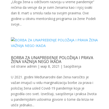
„Uloga žena u održivom razvoju u vreme pandemije“
rečima da veruje da je svim ženama kao i njoj svaki
dan 8. mart u smislu rada na svojim pravima. Ove
godine u okviru mentorskog programa za žene Podeli
svoje...
BORBA ZA UNAPREĐENJE POLOŽAJA I PRAVA
ŽENA VAŽNIJA NEGO IKADA
od strane
admin
|
мар 8, 2021
|
Saopštenja
U 2021. godini Međunarodni dan žena naročito je
važan imajući u vidu marginalizaciju borbe za prava i
položaj žena usled Covid-19 pandemije koja je
pogodila ceo svet. Izveštaji, saopštenja i praksa života
u pandemijskim uslovima govore o tome da kriza ne
utiče jednako...