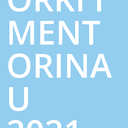
MENT
ORINA
U