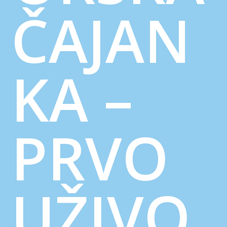
ČAJAN
KA –
PRVO
UŽIVO