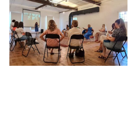
U subotu, 10. jula, u prostorijama KC “Grad”, održano je prvo
uživo okupljanje 11. generacije mentorki i mentorina na
mentorskom programu za žene „Podeli svoje znanje“ koja
već više od šest meseci uspešno pravi svoje prve korake ka
preduzetništvu. Usled pandemije, izazvane COVID-19,
dosadašnji sastanci, radionice i susreti su se dešavali u okviru
online platforme tako da je ovaj događaj imao višestruki
značaj za sve prisutne učesnice. Za učesnice iz Bosne i