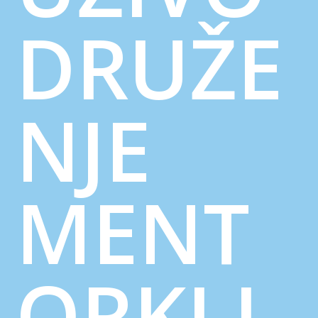
DRUŽE
NJE
MENT
ORKI I