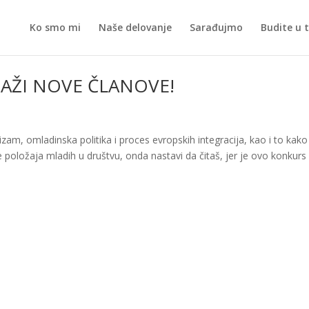
Ko smo mi
Naše delovanje
Sarađujmo
Budite u 
AŽI NOVE ČLANOVE!
zam, omladinska politika i proces evropskih integracija, kao i to kako
 položaja mladih u društvu, onda nastavi da čitaš, jer je ovo konkurs