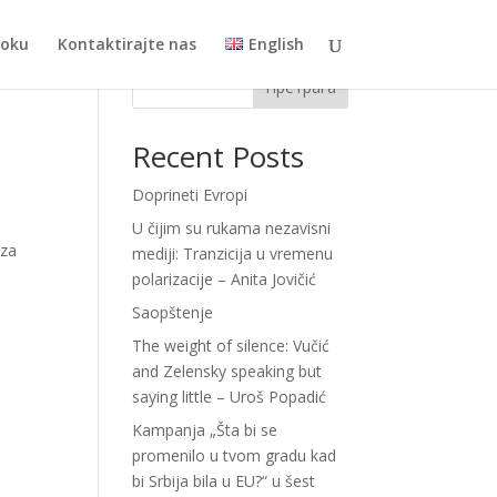
toku
Kontaktirajte nas
English
Претрага
Recent Posts
Doprineti Evropi
U čijim su rukama nezavisni
 za
mediji: Tranzicija u vremenu
polarizacije – Anita Jovičić
Saopštenje
The weight of silence: Vučić
and Zelensky speaking but
saying little – Uroš Popadić
Kampanja „Šta bi se
promenilo u tvom gradu kad
bi Srbija bila u EU?“ u šest