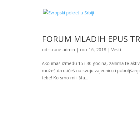
FORUM MLADIH EPUS TR
od strane
admin
|
окт 16, 2018
|
Vesti
Ako imaš između 15 i 30 godina, zanima te aktivi
možeš da utičeš na svoju zajednicu i poboljšanje
tebe! Ko smo mi i šta...