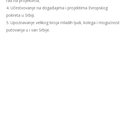
rad na projektima;
Učestvovanje na događajima i projektima Evropskog
pokreta u Srbiji;
Upoznavanje velikog broja mladih ljudi, kolega i mogućnost
putovanja u i van Srbije.
Ukoliko smatraš da bi se uklopio/la u naš tim, popuni
obrazac
i očekuj naš odgovor.
Svi kandidati će biti
obavešteni o statusu aplikacije, a oni koji uđu u uži izbor biće
pozvani na intervju nekoliko dana nakon zatvaranja konkursa.
Konkurs je otvoren od 15.oktobra do 4. novembra u 23:59
(po lokalnom vremenu).
Srećno!
Tags:
Forum mladih
,
Konkurs
Facebook
X
Email
WhatsApp
Viber
Telegram
Share