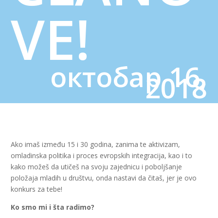
VE!
октобар 16,
2018
Ako imaš između 15 i 30 godina, zanima te aktivizam,
omladinska politika i proces evropskih integracija, kao i to
kako možeš da utičeš na svoju zajednicu i poboljšanje
položaja mladih u društvu, onda nastavi da čitaš, jer je ovo
konkurs za tebe!
Ko smo mi i šta radimo?