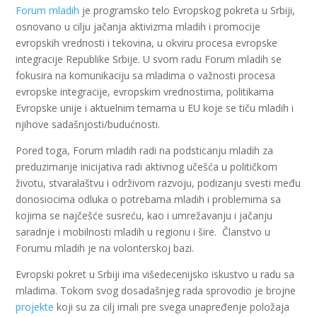
Forum mladih
je programsko telo Evropskog pokreta u Srbiji,
osnovano u cilju jačanja aktivizma mladih i promocije
evropskih vrednosti i tekovina, u okviru procesa evropske
integracije Republike Srbije. U svom radu Forum mladih se
fokusira na komunikaciju sa mladima o važnosti procesa
evropske integracije, evropskim vrednostima, politikama
Evropske unije i aktuelnim temama u EU koje se tiču mladih i
njihove sadašnjosti/budućnosti.
Pored toga, Forum mladih radi na podsticanju mladih za
preduzimanje inicijativa radi aktivnog učešća u političkom
životu, stvaralaštvu i održivom razvoju, podizanju svesti među
donosiocima odluka o potrebama mladih i problemima sa
kojima se najčešće susreću, kao i umrežavanju i jačanju
saradnje i mobilnosti mladih u regionu i šire. Članstvo u
Forumu mladih je na volonterskoj bazi.
Evropski pokret u Srbiji ima višedecenijsko iskustvo u radu sa
mladima. Tokom svog dosadašnjeg rada sprovodio je brojne
projekte
koji su za cilj imali pre svega unapređenje položaja