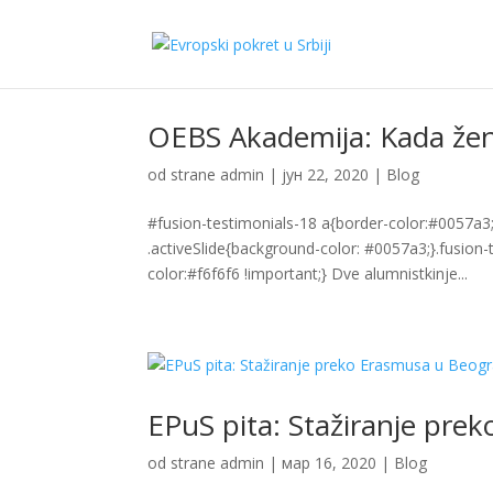
OEBS Akademija: Kada žene
od strane
admin
|
јун 22, 2020
|
Blog
#fusion-testimonials-18 a{border-color:#0057a3;
.activeSlide{background-color: #0057a3;}.fusion-t
color:#f6f6f6 !important;} Dve alumnistkinje...
EPuS pita: Stažiranje pr
od strane
admin
|
мар 16, 2020
|
Blog