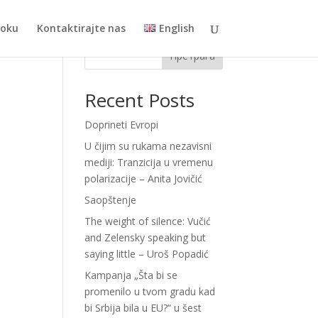
toku
Kontaktirajte nas
English
Претрага
Recent Posts
Doprineti Evropi
U čijim su rukama nezavisni
mediji: Tranzicija u vremenu
polarizacije – Anita Jovičić
Saopštenje
The weight of silence: Vučić
and Zelensky speaking but
saying little – Uroš Popadić
Kampanja „Šta bi se
promenilo u tvom gradu kad
bi Srbija bila u EU?“ u šest