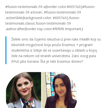
#fusion-testimonials-59 a{border-color:#0057a3;}#fusion-
testimonials-59 a:hover, #fusion-testimonials-59
.activeSlide{background-color: #0057a3;}.fusion-
testimonials.classic.fusion-testimonials-59
.author:after{border-top-color:#f6f6f6 !important;}
Želele smo da čujemo iskustva iz prve ruke mladih koji su
iskoristili mogućnost koju pruža Erazmus + program
studentima iz Srbije da se usavršavaju u oblasti u kojoj
žele na nekom od stranih univerziteta. Zato ovog puta
EPuS pita Gorana: Šta je tebi Erazmus doneo?