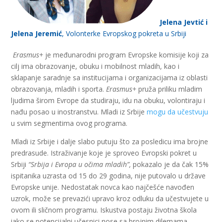
Jelena Jevtić i
Jelena Jeremić
,
Volonterke Evropskog pokreta u Srbiji
Erasmus+
je međunarodni program Evropske komisije koji za
cilj ima obrazovanje, obuku i mobilnost mladih, kao i
sklapanje saradnje sa institucijama i organizacijama iz oblasti
obrazovanja, mladih i sporta.
Erasmus+
pruža priliku mladim
ljudima širom Evrope da studiraju, idu na obuku, volontiraju i
nađu posao u inostranstvu. Mladi iz Srbije
mogu da učestvuju
u svim segmentima ovog programa.
Mladi iz Srbije i dalje slabo putuju što za posledicu ima brojne
predrasude. Istraživanje koje je sproveo Evropski pokret u
Srbiji
“Srbija i Evropa u očima mladih”,
pokazalo je da čak 15%
ispitanika uzrasta od 15 do 29 godina, nije putovalo u države
Evropske unije. Nedostatak novca kao najčešće navođen
uzrok, može se prevazići upravo kroz odluku da učestvujete u
ovom ili sličnom programu. Iskustva postaju životna škola
iako se potencijalni učesnici nose sa brojnim dilemama