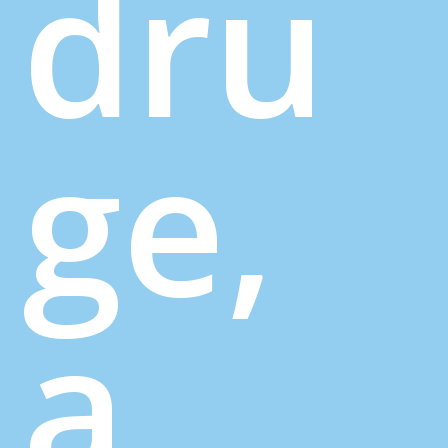
dru
ge,
a