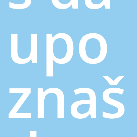
upo
znaš