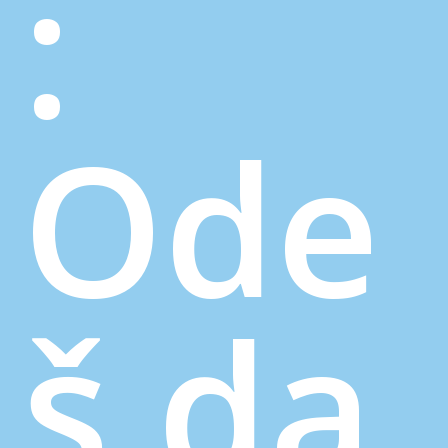
:
Ode
š da