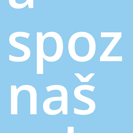
spoz
naš