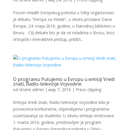
Forum mladih Evropskog pokreta u Srbiji organizovao
je debatu “Evropa za mlade”, u okviru proslave Dana
Evrope, 24. maja 2016. godine, u Narodnoj biblioteci u
Brusu. Cilj debate bio je da se mladima u Brusu, kroz
vršnjački i interaktivni pristup, približi...
O programu Putujemo u Evropu u emisiji Vredi
znati, Radio-televizije Vojvodine
od strane
admin
|
мар 7, 2016
|
Press clipping
Emisjia Vredi znati, Radio-televizije Vojvodine bila je
posvećena konkursima, stipendijama i programima
usavršavanja za studente. U okviru emisije emitovane
1. marta 2016. godine, predstavljen je program
Putujemo u Evropu Evropskog pokreta u Srbiji i