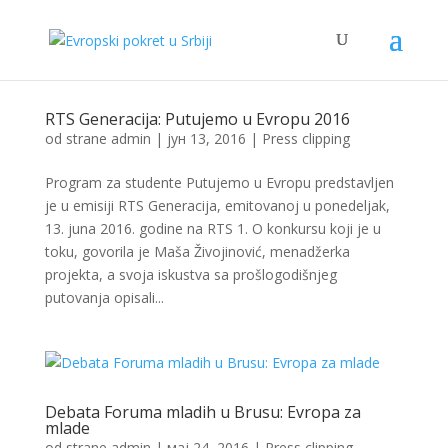
RTS Generacija: Putujemo u Evropu 2016
od strane
admin
|
јун 13, 2016
|
Press clipping
Program za studente Putujemo u Evropu predstavljen
je u emisiji RTS Generacija, emitovanoj u ponedeljak,
13. juna 2016. godine na RTS 1. O konkursu koji je u
toku, govorila je Maša Živojinović, menadžerka
projekta, a svoja iskustva sa prošlogodišnjeg
putovanja opisali...
Debata Foruma mladih u Brusu: Evropa za
mlade
od strane
admin
|
мај 24, 2016
|
Press clipping