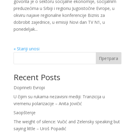
govorila je o sektoru socijalne ekonomije, socijalnim
preduzećima u Srbiji i regionu Jugoistočne Evrope, u
okviru najave regionalne konferencije Biznis za
dobrobit zajednice, u emisiji Novi dan TV N1, u
ponedeljak...
« Stariji unosi
Претрага
Recent Posts
Doprineti Evropi
U čijim su rukama nezavisni mediji: Tranzicija u
vremenu polarizacije – Anita Jovičić
Saopštenje
The weight of silence: Vučić and Zelensky speaking but
saying little – Uroš Popadić