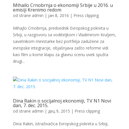
Mihailo Crnobrnja o ekonomiji Srbije u 2016. u
emisiji Krenimo redom
od strane
admin
|
јан 8, 2016
|
Press clipping
Mihajlo Crnobrnja, predsednik Evropskog pokreta u
Srbiji, u razgovoru sa voditeljkom i Vladimirom Kruljem,
savetnikom ministarke bez portfelja zadužene za
evropske integracije, objašnjava zašto reforme vidi
kao film u kome klapu za glavnu scenu uvek spušta
drugi...
Dina Rakin o socijalnoj ekonomiji, TV N1 Novi
dan, 7. dec. 2015.
od strane
admin
|
дец 9, 2015
|
Press clipping
Dina Rakin, istraživačica Evropskog pokreta u Srbiji,