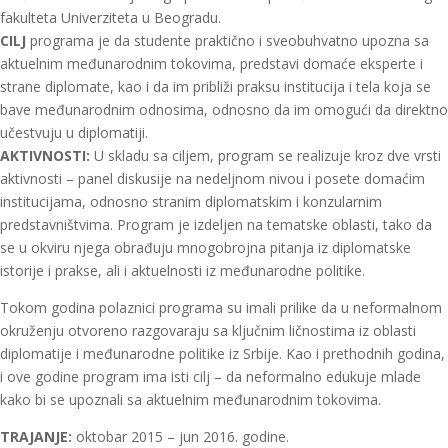
fakulteta Univerziteta u Beogradu.
CILJ
programa je da studente praktično i sveobuhvatno upozna sa
aktuelnim međunarodnim tokovima, predstavi domaće eksperte i
strane diplomate, kao i da im približi praksu institucija i tela koja se
bave međunarodnim odnosima, odnosno da im omogući da direktno
učestvuju u diplomatiji.
AKTIVNOSTI:
U skladu sa ciljem, program se realizuje kroz dve vrsti
aktivnosti – panel diskusije na nedeljnom nivou i posete domaćim
institucijama, odnosno stranim diplomatskim i konzularnim
predstavništvima. Program je izdeljen na tematske oblasti, tako da
se u okviru njega obrađuju mnogobrojna pitanja iz diplomatske
istorije i prakse, ali i aktuelnosti iz međunarodne politike.
Tokom godina polaznici programa su imali prilike da u neformalnom
okruženju otvoreno razgovaraju sa ključnim ličnostima iz oblasti
diplomatije i međunarodne politike iz Srbije. Kao i prethodnih godina,
i ove godine program ima isti cilj – da neformalno edukuje mlade
kako bi se upoznali sa aktuelnim međunarodnim tokovima.
TRAJANJE:
oktobar 2015 – jun 2016. godine.