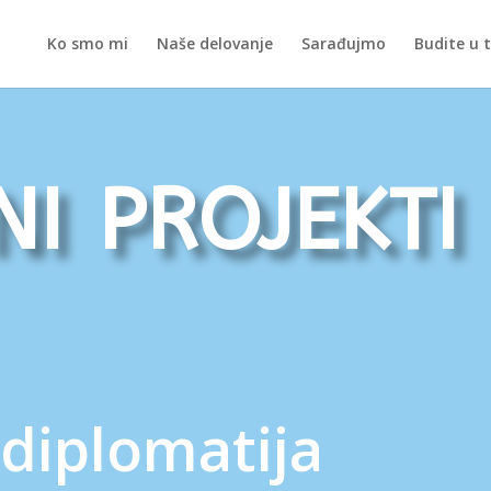
Ko smo mi
Naše delovanje
Sarađujmo
Budite u 
i projekti
diplomatija