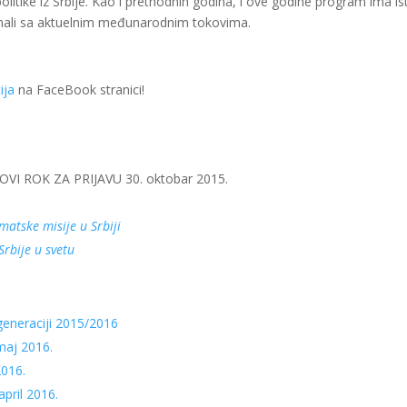
litike iz Srbije. Kao i prethodnih godina, i ove godine program ima isti
nali sa aktuelnim međunarodnim tokovima.
ija
na FaceBook stranici!
VI ROK ZA PRIJAVU 30. oktobar 2015.
matske misije u Srbiji
Srbije u svetu
eneraciji 2015/2016
-maj 2016.
2016.
pril 2016.