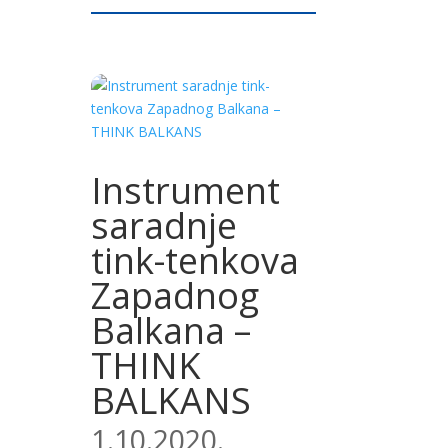
Instrument
saradnje
tink-tenkova
Zapadnog
Balkana –
THINK
BALKANS
1.10.2020.