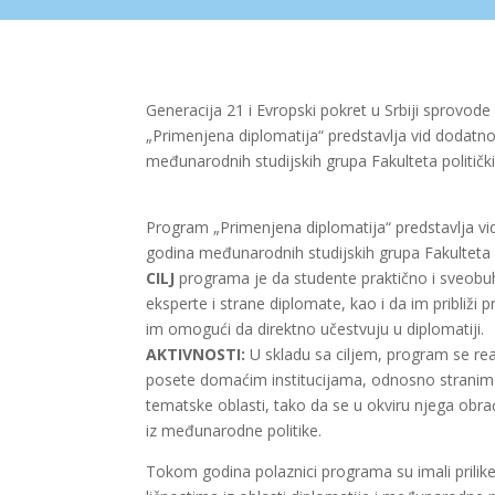
Generacija 21 i Evropski pokret u Srbiji sprovo
„Primenjena diplomatija“ predstavlja vid doda
međunarodnih studijskih grupa Fakulteta političk
Program „Primenjena diplomatija“ predstavlja 
godina međunarodnih studijskih grupa Fakulteta p
CILJ
programa je da studente praktično i sveob
eksperte i strane diplomate, kao i da im približ
im omogući da direktno učestvuju u diplomatiji.
AKTIVNOSTI:
U skladu sa ciljem, program se real
posete domaćim institucijama, odnosno stranim 
tematske oblasti, tako da se u okviru njega obrađ
iz međunarodne politike.
Tokom godina polaznici programa su imali prili