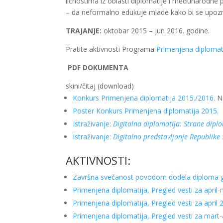
ličnostima iz oblasti diplomatije i međunarodne po
– da neformalno edukuje mlade kako bi se upoz
TRAJANJE:
oktobar 2015 – jun 2016. godine.
Pratite aktivnosti Programa
Primenjena diplomat
PDF DOKUMENTA
skini/čitaj (download)
Konkurs Primenjena diplomatija 2015./2016.
NO
Poster Konkurs Primenjena diplomatija 2015.
Istraživanje:
Digitalna diplomatija: Strane diplo
Istraživanje:
Digitalno predstavljanje Republike 
AKTIVNOSTI:
Završna svečanost povodom dodela diploma g
Primenjena diplomatija, Pregled vesti za april
Primenjena diplomatija, Pregled vesti za april 
Primenjena diplomatija, Pregled vesti za mart-a