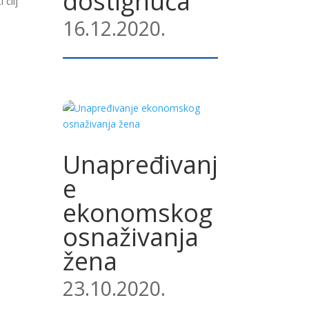
dostignuća”
 cilj
16.12.2020.
Unapređivanj
e
ekonomskog
osnaživanja
žena
23.10.2020.