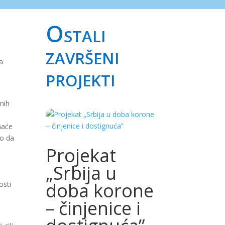
Ostali
završeni
a
projekti
nih
maće
no da
Projekat
„Srbija u
doba korone
osti
– činjenice i