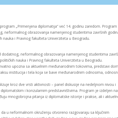
de program „Primenjena diplomatija“ već 14. godinu zaredom. Program
tnog, neformalnog obrazovanja namenjenog studentima završnih godin
ih nauka i Pravnog fakulteta Univerziteta u Beogradu.
vid dodatnog, neformalnog obrazovanja namenjenog studentima završ
olitičkih nauka i Pravnog fakulteta Univerziteta u Beogradu.
uhvatno upozna sa aktuelnim međunarodnim tokovima, predstavi do
i praksu institucija i tela koja se bave međunarodnim odnosima, odnos
izuje kroz dve vrsti aktivnosti – panel diskusije na nedeljnom nivou i
diplomatskim i konzularnim predstavništvima. Program je izdeljen na
uju mnogobrojna pitanja iz diplomatske istorije i prakse, ali i aktueln
ke da u neformalnom okruženju otvoreno razgovaraju sa ključnim