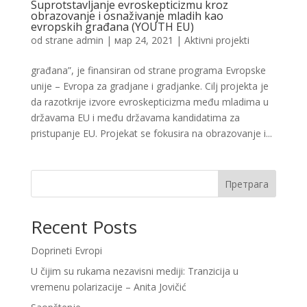
Suprotstavljanje evroskepticizmu kroz
obrazovanje i osnaživanje mladih kao
evropskih građana (YOUTH EU)
od strane
admin
|
мар 24, 2021
|
Aktivni projekti
građana”, je finansiran od strane programa Evropske
unije – Evropa za gradjane i gradjanke. Cilj projekta je
da razotkrije izvore evroskepticizma među mladima u
državama EU i među državama kandidatima za
pristupanje EU. Projekat se fokusira na obrazovanje i...
Претрага
Recent Posts
Doprineti Evropi
U čijim su rukama nezavisni mediji: Tranzicija u
vremenu polarizacije – Anita Jovičić