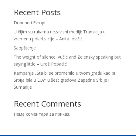
Recent Posts
Doprineti Evropi
U čijim su rukama nezavisni mediji: Tranzicija u
vremenu polarizacije – Anita Jovičić
Saopštenje
The weight of silence: Vučić and Zelensky speaking but
saying little – Uroš Popadić
Kampanja „Šta bi se promenilo u tvom gradu kad bi
Srbija bila u EU?“ u šest gradova Zapadne Srbije i
Šumadije
Recent Comments
Нема коментара за приказ.