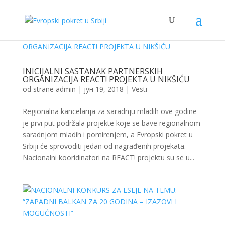
INICIJALNI SASTANAK PARTNERSKIH
ORGANIZACIJA REACT! PROJEKTA U NIKŠIĆU
od strane
admin
|
јун 19, 2018
|
Vesti
Regionalna kancelarija za saradnju mladih ove godine
je prvi put podržala projekte koje se bave regionalnom
saradnjom mladih i pomirenjem, a Evropski pokret u
Srbiji će sprovoditi jedan od nagrađenih projekata.
Nacionalni kooridinatori na REACT! projektu su se u...