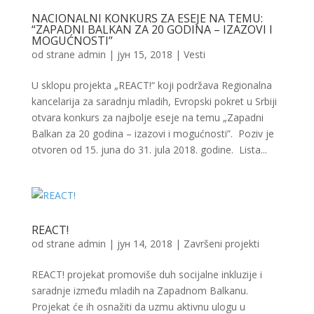
NACIONALNI KONKURS ZA ESEJE NA TEMU:
“ZAPADNI BALKAN ZA 20 GODINA – IZAZOVI I
MOGUĆNOSTI”
od strane
admin
|
јун 15, 2018
|
Vesti
U sklopu projekta „REACT!“ koji podržava Regionalna
kancelarija za saradnju mladih, Evropski pokret u Srbiji
otvara konkurs za najbolje eseje na temu „Zapadni
Balkan za 20 godina – izazovi i mogućnosti”. Poziv je
otvoren od 15. juna do 31. jula 2018. godine. Lista...
REACT!
od strane
admin
|
јун 14, 2018
|
Završeni projekti
REACT! projekat promoviše duh socijalne inkluzije i
saradnje između mladih na Zapadnom Balkanu.
Projekat će ih osnažiti da uzmu aktivnu ulogu u