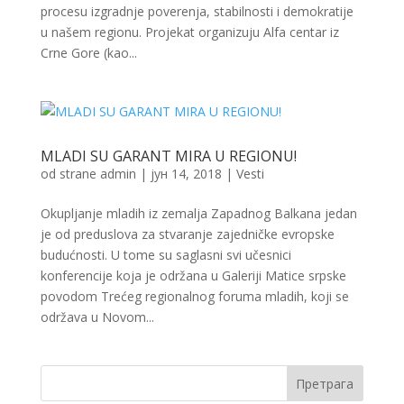
procesu izgradnje poverenja, stabilnosti i demokratije
u našem regionu. Projekat organizuju Alfa centar iz
Crne Gore (kao...
MLADI SU GARANT MIRA U REGIONU!
od strane
admin
|
јун 14, 2018
|
Vesti
Okupljanje mladih iz zemalja Zapadnog Balkana jedan
je od preduslova za stvaranje zajedničke evropske
budućnosti. U tome su saglasni svi učesnici
konferencije koja je održana u Galeriji Matice srpske
povodom Trećeg regionalnog foruma mladih, koji se
održava u Novom...
Претрага