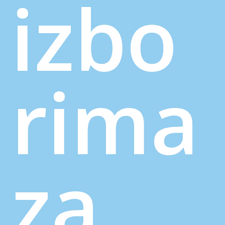
izbo
rima
za