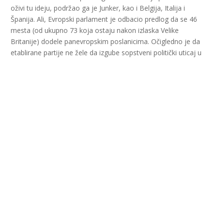
oživi tu ideju, podržao ga je Junker, kao i Belgija, Italija i
Španija. Ali, Evropski parlament je odbacio predlog da se 46
mesta (od ukupno 73 koja ostaju nakon izlaska Velike
Britanije) dodele panevropskim poslanicima. Očigledno je da
etablirane partije ne žele da izgube sopstveni politički uticaj u
Evropskom parlamentu.
Za mnoge zemlje članice ovi izbori bili su do sada
drugorazredni, a za pojedine bivše komunističke zemlje
centralne Evrope čak i trećerazredni. Na izborima 2014. u
Slovačkoj je bila najmanja izlaznost otkad postoje izbori za
EP – samo 13%, a Češkoj 19.5%. S druge strane, u Belgiji i
Luksemburgu, u kojima je glasanje obavezno, izlaznost je bila
čak 90%. U EP je tad ušlo čak 186 partija, 16 više nego na
izborima 2009.
Ovogodišnji izbori najčešće se opisuju kao presudni za
budućnost evropskog projekta i ima dovoljno razloga za
ovako dramatičnu ocenu. Evroskeptičnim populističkim