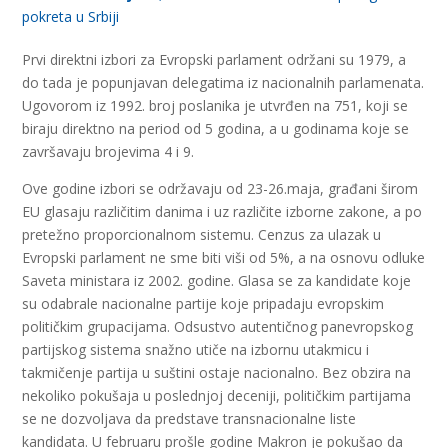
pokreta u Srbiji
Prvi direktni izbori za Evropski parlament održani su 1979, a
do tada je popunjavan delegatima iz nacionalnih parlamenata.
Ugovorom iz 1992. broj poslanika je utvrđen na 751, koji se
biraju direktno na period od 5 godina, a u godinama koje se
završavaju brojevima 4 i 9.
Ove godine izbori se održavaju od 23-26.maja, građani širom
EU glasaju različitim danima i uz različite izborne zakone, a po
pretežno proporcionalnom sistemu. Cenzus za ulazak u
Evropski parlament ne sme biti viši od 5%, a na osnovu odluke
Saveta ministara iz 2002. godine. Glasa se za kandidate koje
su odabrale nacionalne partije koje pripadaju evropskim
političkim grupacijama. Odsustvo autentičnog panevropskog
partijskog sistema snažno utiče na izbornu utakmicu i
takmičenje partija u suštini ostaje nacionalno. Bez obzira na
nekoliko pokušaja u poslednjoj deceniji, političkim partijama
se ne dozvoljava da predstave transnacionalne liste
kandidata. U februaru prošle godine Makron je pokušao da