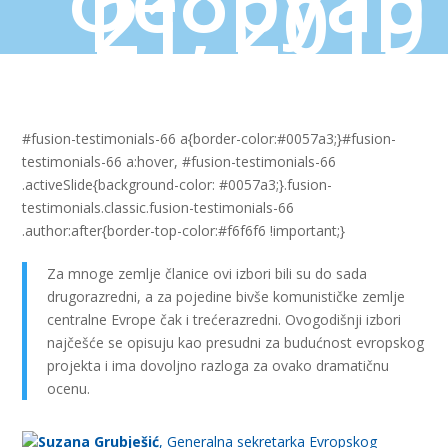
21, 2019
#fusion-testimonials-66 a{border-color:#0057a3;}#fusion-
testimonials-66 a:hover, #fusion-testimonials-66
.activeSlide{background-color: #0057a3;}.fusion-
testimonials.classic.fusion-testimonials-66
.author:after{border-top-color:#f6f6f6 !important;}
Za mnoge zemlje članice ovi izbori bili su do sada
drugorazredni, a za pojedine bivše komunističke zemlje
centralne Evrope čak i trećerazredni. Ovogodišnji izbori
najčešće se opisuju kao presudni za budućnost evropskog
projekta i ima dovoljno razloga za ovako dramatičnu
ocenu.
Suzana Grubješić
,
Generalna sekretarka Evropskog