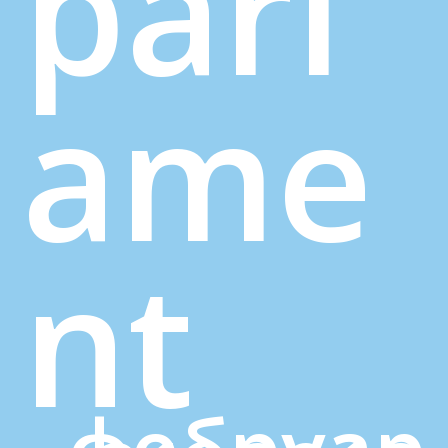
parl
ame
nt
фебруар