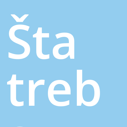
Šta
treb