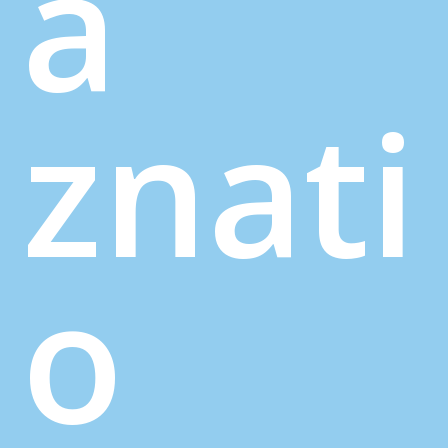
a
znati
o