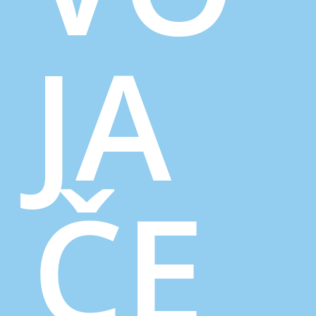
JA
ČE