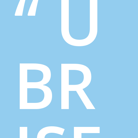
“ U
BR