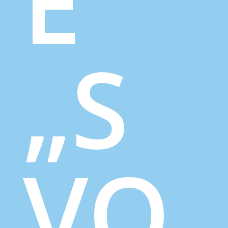
E
„S
VO