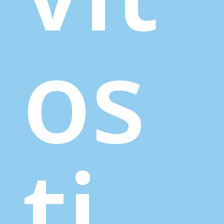
os
ti