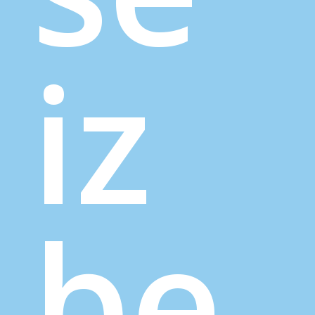
iz
be