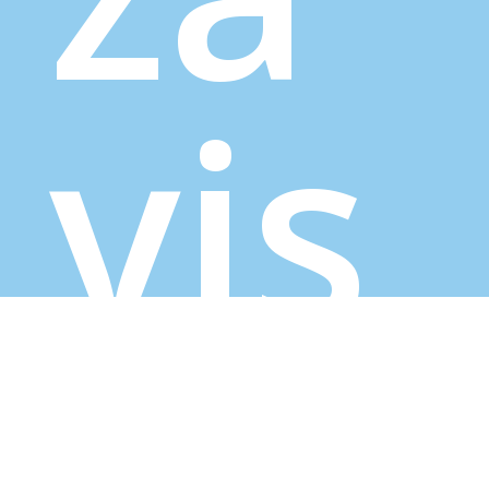
vis
an