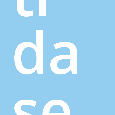
da
se