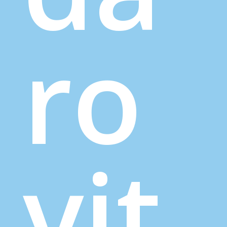
ro
vit