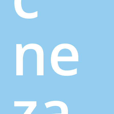
ne
za