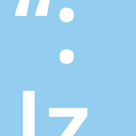
“:
Iz