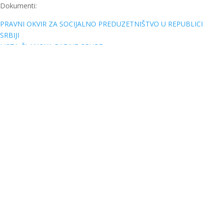
Dokumenti:
PRAVNI OKVIR ZA SOCIJALNO PREDUZETNIŠTVO U REPUBLICI
SRBIJI
LISTA ČLANOVA RADNE GRUPE
KONKURS ZA ČLANOVE RADNE GRUPE ZA UMREŽAVANJE
SOCIJALNIH PREDUZETNIKA