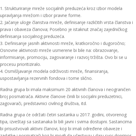
1. Strukturiranje mreže socijalnih preduzeća kroz izbor modela
upravljanja mrežom i izbor pravne forme.
2. Jačanje uloge članstva mreže, definisanje različitih vrsta članstva i
prava i obaveza članova; Posebno je istaknut značaj zajedničkog
definisanja socijalnog preduzeća.
3. Definisanje jasnih aktivnosti mreže, kratkoročno i dugoročno;
Osnovne aktivnosti mreže usmerene bi bile na: obrazovanje,
informisanje, promociju, zagovaranje i razvoj tržišta. Ovo bi se u
procesu prioritiziralo.
4. Osmišljavanje modela održivosti mreže, finansiranja,
uspostavljanja rezervnih fondova i tome slično.
Radna grupa bi imala maksimum 20 aktivnih članova i neograničen
broj posmatrača. Aktivne članove činili bi socijalni preduzetnici,
zagovarači, predstavnici civilnog društva, itd.
Radna grupa će održati četiri sastanka u 2017. godini, otvorenog
tipa, izveštaji sa sastanaka bi bili javni i svima dostupni. Sastancima
bi prisustvovali aktivni članovi, koji bi imali određene obaveze i
zadatke i posmatrači koji bi mogli da učestvuju i daju svoj doprinos