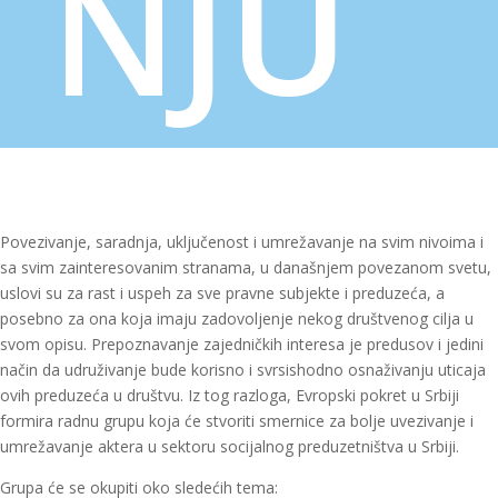
NJU
Povezivanje, saradnja, uključenost i umrežavanje na svim nivoima i
sa svim zainteresovanim stranama, u današnjem povezanom svetu,
uslovi su za rast i uspeh za sve pravne subjekte i preduzeća, a
posebno za ona koja imaju zadovoljenje nekog društvenog cilja u
svom opisu. Prepoznavanje zajedničkih interesa je predusov i jedini
način da udruživanje bude korisno i svrsishodno osnaživanju uticaja
ovih preduzeća u društvu. Iz tog razloga, Evropski pokret u Srbiji
formira radnu grupu koja će stvoriti smernice za bolje uvezivanje i
umrežavanje aktera u sektoru socijalnog preduzetništva u Srbiji.
Grupa će se okupiti oko sledećih tema: