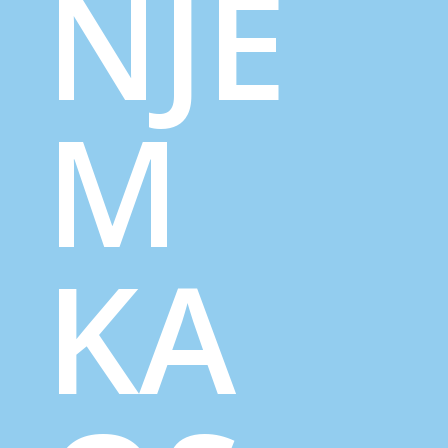
NJE
M
KA