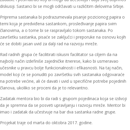
diskusiji. Sastanci bi se mogli održavati u različitim delovima Srbije.
Priprema sastanaka bi podrazumevala pisanje pozicionog papira o
temi koja je predviđena sastankom, prosleđivanje papira svim
članovima, a o tome bi se raspravljalo tokom sastanaka. Po
završetku sastanka, pisaće se zaključci i preporuke na osnovu kojih
će se dobiti jasan uvid za dalji rad na razvoju mreže.
Rad radnih grupa će facilitirati iskusni facilitator sa ciljem da na
najbolji način izdefiniše zajedničke itnerese, kako bi usmeravao
učesnike u pravcu bolje funkcionalnosti i efikasnosti. Na taj način,
model koji će se ponuditi po završetku svih sastanaka odgovaraće
na potrebe većine, ali će davati i uvid u specifične potrebe pojedinih
članova, ukoliko se proceni da je to relevantno.
Zadatak mentora bio bi da radi s grupom pojedinaca koja se izdvoji
da je spremna da se posveti upravljanju i razvoju mreže. Mentor bi
imao i zadatak da učestvuje na bar dva sastanka radne grupe.
Projekat traje od marta do oktobra 2017. godine.