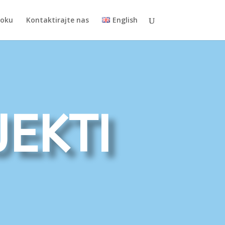
toku
Kontaktirajte nas
English
ekti