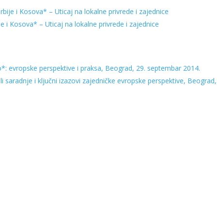
bije i Kosova* – Uticaj na lokalne privrede i zajednice
i Kosova* – Uticaj na lokalne privrede i zajednice
vo*: evropske perspektive i praksa, Beograd, 29. septembar 2014.
li saradnje i ključni izazovi zajedničke evropske perspektive
, Beograd,
Kosova* – Uticaj na lokalne privrede i zajednice, Leskovac, 17. dec. 2