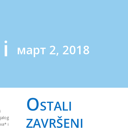
i
март 2, 2018
Ostali
i
završeni
јаlоg
vа* i