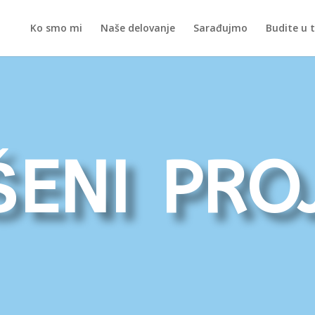
Ko smo mi
Naše delovanje
Sarađujmo
Budite u 
eni proj