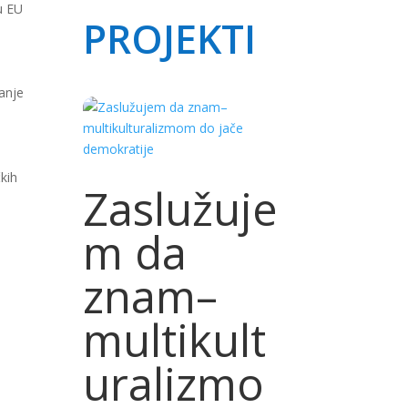
projekti
u ЕU
vаnje
čkih
Zaslužuje
m da
znam–
multikult
uralizmo