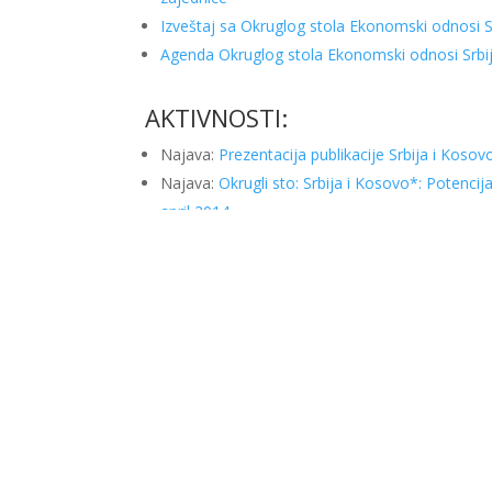
Izveštaj sa Okruglog stola Ekonomski odnosi Sr
Agenda Okruglog stola Ekonomski odnosi Srbije 
AKTIVNOSTI:
Najava:
Prezentacija publikacije Srbija i Koso
Najava:
Okrugli sto: Srbija i Kosovo*: Potencija
april 2014.
Najava:
Okrugli sto Ekonomski odnosi Srbije i 
Tags:
Završeni projekti
Facebook
X
Email