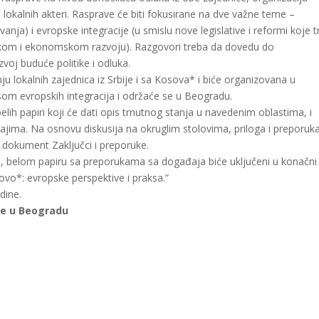
i lokalnih akteri. Rasprave će biti fokusirane na dve važne teme –
anja) i evropske integracije (u smislu nove legislative i reformi koje 
skom i ekonomskom razvoju). Razgovori treba da dovedu do
voj buduće politike i odluka.
 lokalnih zajednica iz Srbije i sa Kosova* i biće organizovana u
som evropskih integracija i održaće se u Beogradu.
elih papiri koji će dati opis trnutnog stanja u navedenim oblastima, i
ajima. Na osnovu diskusija na okruglim stolovima, priloga i preporuk
ti dokument Zaključci i preporuke.
, belom papiru sa preporukama sa događaja biće uključeni u konačni
ovo*: evropske perspektive i praksa.”
dine.
e u Beogradu