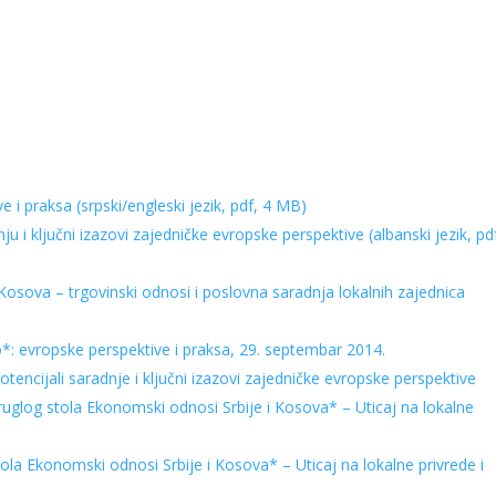
e i praksa (srpski/engleski jezik, pdf, 4 MB)
ju i ključni izazovi zajedničke evropske perspektive (albanski jezik, pd
 Kosova – trgovinski odnosi i poslovna saradnja lokalnih zajednica
o*: evropske perspektive i praksa, 29. septembar 2014.
otencijali saradnje i ključni izazovi zajedničke evropske perspektive
ruglog stola Ekonomski odnosi Srbije i Kosova* – Uticaj na lokalne
tola Ekonomski odnosi Srbije i Kosova* – Uticaj na lokalne privrede i