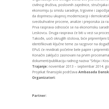
civilnog društva, poslovnih zajednice, stručnjaka 
ekonomiju (u smislu saradnje, trgovine i zapošljav
da doprinesu ukupnoj modernizaciji i demokrat
sveobuhvatne procene, analize i preporuka za raz
Prva rasprava odnosiće se na ekonomsku saradnju
Leskovcu. Druga rasprava će biti u vezi sa proce
Takođe, uoči okruglih stolova, biće pripremljeni b
identifikovati ključne teme za razgovor na događ
EPuS će revidirati početne bele papire i pripremi
Konačni zaključci zasnovani na prvim procenama
dokument/publikaciju radnog naziva “Srbija i Kos
Trajanje:
novembar 2013 – septembar 2014. go
Projekat finansijski podržava
Ambasada Dansk
Organizatori:
Partner: