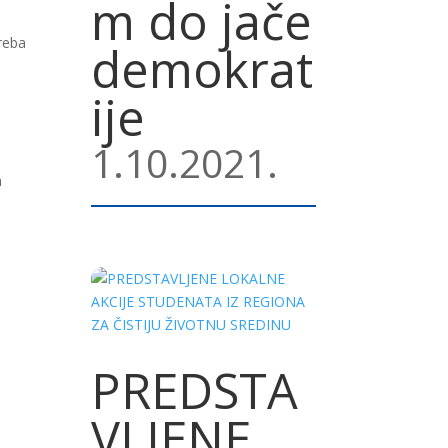
m do jače
treba
demokrat
ije
1.10.2021.
a
PREDSTA
VLJENE