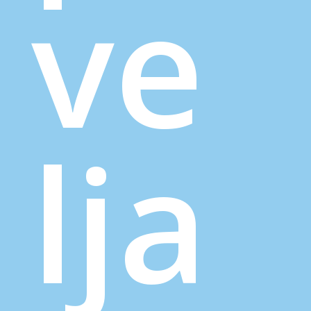
ve
lja