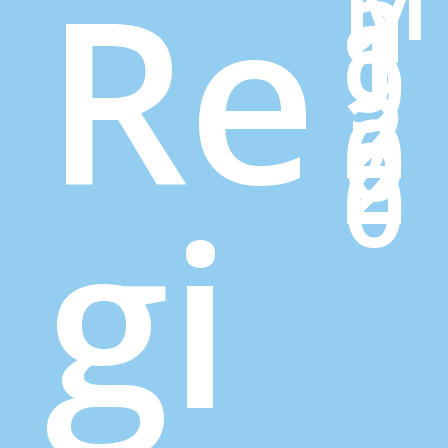
а
Re
ј
1
9
,
2
0
2
0
gi