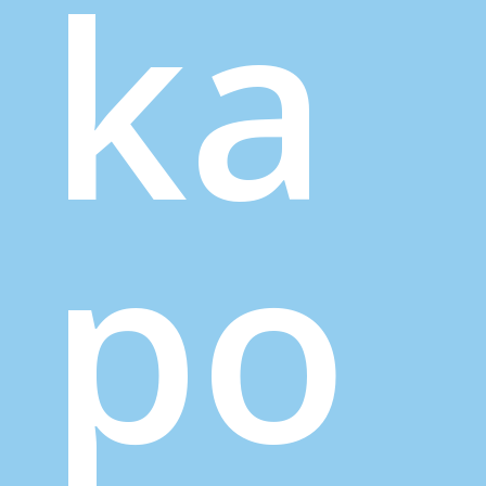
ka
po