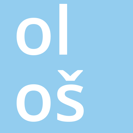
ol
oš