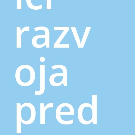
razv
oja
pred