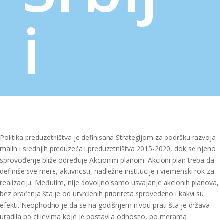
i
Politika preduzetništva je definisana Strategijom za podršku razvoja
malih i srednjih preduzeća i preduzetništva 2015-2020, dok se njeno
sprovođenje bliže određuje Akcionim planom. Akcioni plan treba da
definiše sve mere, aktivnosti, nadležne institucije i vremenski rok za
realizaciju. Međutim, nije dovoljno samo usvajanje akcionih planova,
bez praćenja šta je od utvrđenih prioriteta sprovedeno i kakvi su
efekti. Neophodno je da se na godišnjem nivou prati šta je država
uradila po ciljevima koje je postavila odnosno, po merama