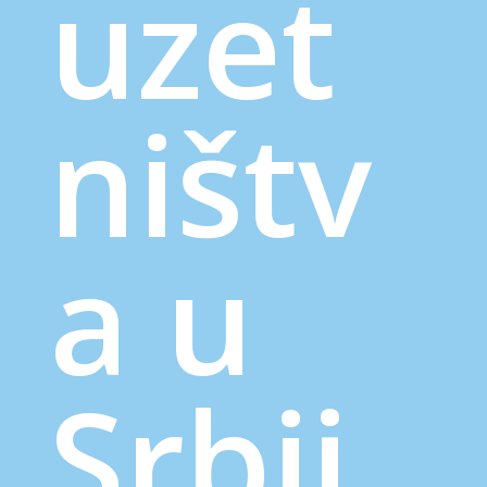
uzet
ništv
a u
Srbij