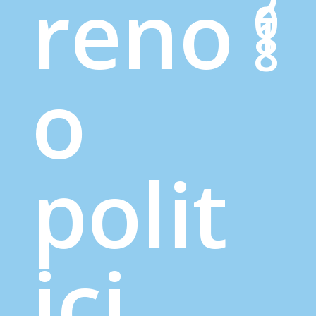
reno
2
0
1
8
o
polit
ici