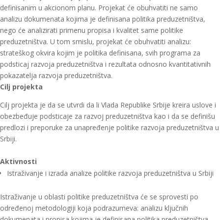
definisanim u akcionom planu. Projekat će obuhvatiti ne samo
analizu dokumenata kojima je definisana politika preduzetništva,
nego će analizirati primenu propisa i kvalitet same politike
preduzetništva. U tom smislu, projekat će obuhvatiti analizu:
strateškog okvira kojim je politika definisana, svih programa za
podsticaj razvoja preduzetništva i rezultata odnosno kvantitativnih
pokazatelja razvoja preduzetništva.
Cilj projekta
Cilj projekta je da se utvrdi da li Vlada Republike Srbije kreira uslove i
obezbeđuje podsticaje za razvoj preduzetništva kao i da se definišu
predlozi i preporuke za unapređenje politike razvoja preduzetništva u
Srbiji.
Aktivnosti
Istraživanje i izrada analize politike razvoja preduzetništva u Srbiji
Istraživanje u oblasti politike preduzetništva će se sprovesti po
određenoj metodologiji koja podrazumeva: analizu ključnih
dokumenata i propisa kojima je definisana politika preduzetništva,