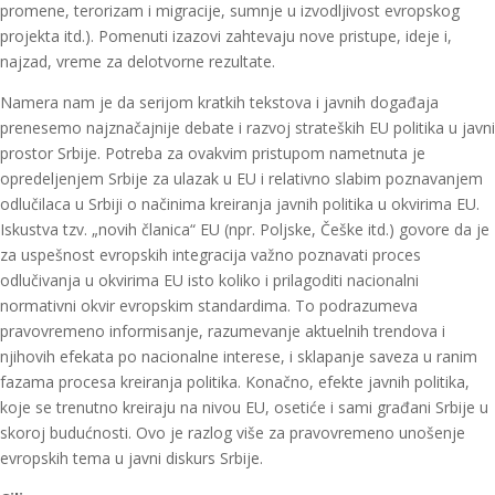
promene, terorizam i migracije, sumnje u izvodljivost evropskog
projekta itd.). Pomenuti izazovi zahtevaju nove pristupe, ideje i,
najzad, vreme za delotvorne rezultate.
Namera nam je da serijom kratkih tekstova i javnih događaja
prenesemo najznačajnije debate i razvoj strateških EU politika u javni
prostor Srbije. Potreba za ovakvim pristupom nametnuta je
opredeljenjem Srbije za ulazak u EU i relativno slabim poznavanjem
odlučilaca u Srbiji o načinima kreiranja javnih politika u okvirima EU.
Iskustva tzv. „novih članica“ EU (npr. Poljske, Češke itd.) govore da je
za uspešnost evropskih integracija važno poznavati proces
odlučivanja u okvirima EU isto koliko i prilagoditi nacionalni
normativni okvir evropskim standardima. To podrazumeva
pravovremeno informisanje, razumevanje aktuelnih trendova i
njihovih efekata po nacionalne interese, i sklapanje saveza u ranim
fazama procesa kreiranja politika. Konačno, efekte javnih politika,
koje se trenutno kreiraju na nivou EU, osetiće i sami građani Srbije u
skoroj budućnosti. Ovo je razlog više za pravovremeno unošenje
evropskih tema u javni diskurs Srbije.