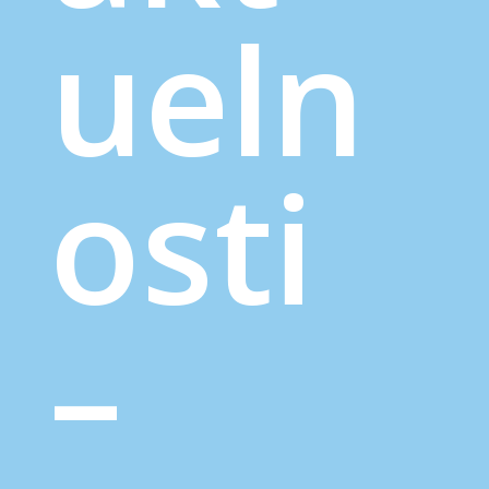
ueln
osti
–