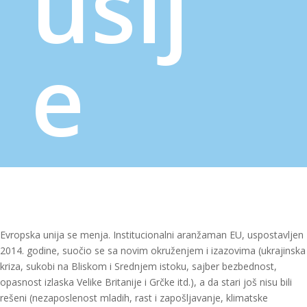
usij
e
Evropska unija se menja. Institucionalni aranžaman EU, uspostavljen
2014. godine, suočio se sa novim okruženjem i izazovima (ukrajinska
kriza, sukobi na Bliskom i Srednjem istoku, sajber bezbednost,
opasnost izlaska Velike Britanije i Grčke itd.), a da stari još nisu bili
rešeni (nezaposlenost mladih, rast i zapošljavanje, klimatske