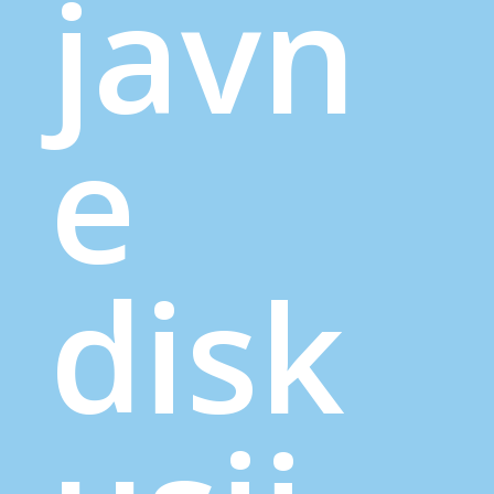
javn
e
disk