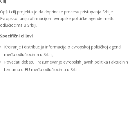
Cilj
Opšti cilj projekta je da doprinese procesu pristupanja Srbije
Evropskoj uniju afirmacijom evropske političke agende među
odlučiocima u Srbiji.
Specifični ciljevi
Kreiranje i distribucija informacija o evropskoj političkoj agendi
među odlučiocima u Srbiji;
Povećati debatu i razumevanje evropskih javnih politika i aktuelnih
temama u EU među odlučiocima u Srbiji.
Aktivnosti
Istraživanja
Objavljivanje pregleda činjenica
Javni događaji