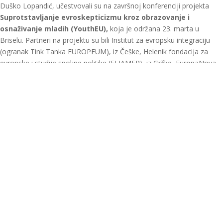
Duško Lopandić, učestvovali su na završnoj konferenciji projekta
Suprotstavljanje evroskepticizmu kroz obrazovanje i
osnaživanje mladih
(YouthEU
),
koja je održana 23. marta u
Briselu. Partneri na projektu su bili Institut za evropsku integraciju
(ogranak Tink Tanka EUROPEUM), iz Češke, Helenik fondacija za
evropske i studije spoljne politike (ELIAMEP), iz Grčke, EuropaNova,
iz Francuske i Evropski pokret iz Srbije, a projekat je podržala
Evropska komisija.
Predstavnici partnerskih organizacija i organizacija mladih su
učestvovali u dve panel debate posvećene sledećim temama:
oblikovanje budućnosti Evrope kroz aktivno učešće mladih i
evroskeptična društva u vremenima krize – mogućnost za promene.
U živoj debati, kojoj su prethodile nacionalne debate i predstavljanje
četiri ekspertska papira, osvetljeni su problemi i aspiracije mladih u
Evropskoj uniji i na Zapadnom Balkanu, kao i glavne prepreke i
mogući podsticaji za njihovo veće društveno i političko angažovanje.
Tako je i evroskepticizam posmatran, s jedne strane kao faktor
demobilizacije mladih, a sa druge, kao deo kritičkog preispitivanja
same EU. Naglašena je važnost revitalizacije politike proširenja EU,