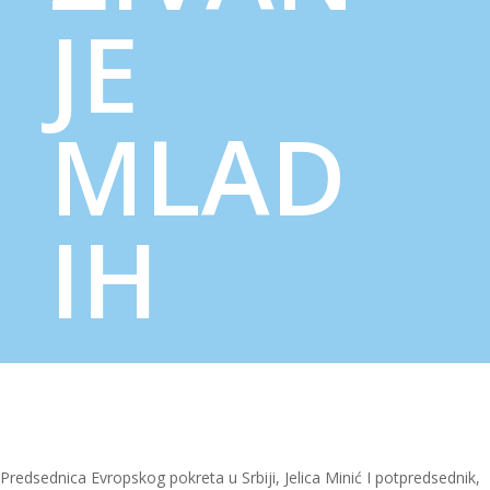
JE
MLAD
IH
Predsednica Evropskog pokreta u Srbiji, Jelica Minić I potpredsednik,