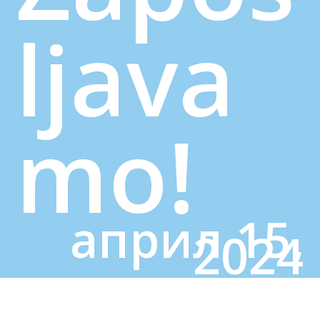
ljava
mo!
април 15,
2024