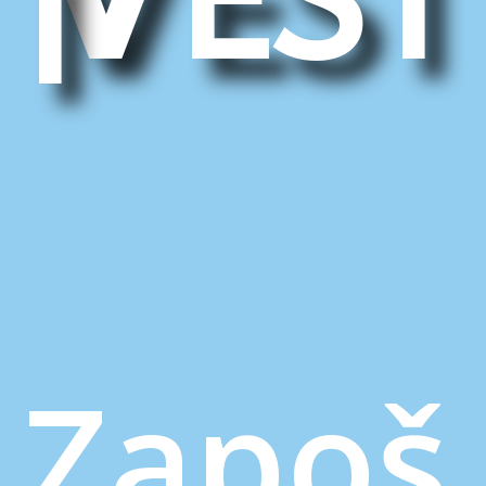
i
Zapoš