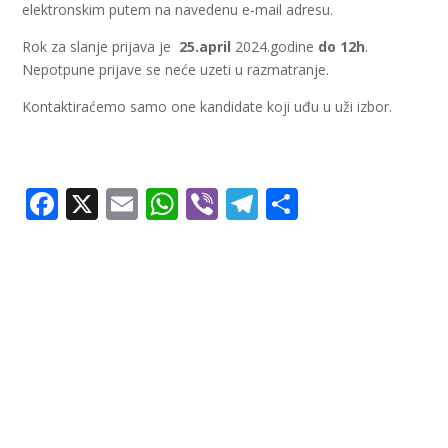
elektronskim putem na navedenu e-mail adresu.
Rok za slanje prijava je
25.april
2024.godine
do 12h
.
Nepotpune prijave se neće uzeti u razmatranje.
Kontaktiraćemo samo one kandidate koji uđu u uži izbor.
Facebook
X
Email
WhatsApp
Viber
Telegram
Share
Ostale
vesti