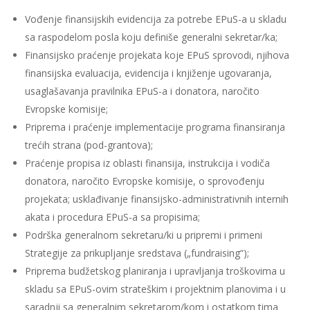
Vođenje finansijskih evidencija za potrebe EPuS-a u skladu
sa raspodelom posla koju definiše generalni sekretar/ka;
Finansijsko praćenje projekata koje EPuS sprovodi, njihova
finansijska evaluacija, evidencija i knjiženje ugovaranja,
usaglašavanja pravilnika EPuS-a i donatora, naročito
Evropske komisije;
Priprema i praćenje implementacije programa finansiranja
trećih strana (pod-grantova);
Praćenje propisa iz oblasti finansija, instrukcija i vodiča
donatora, naročito Evropske komisije, o sprovođenju
projekata; usklađivanje finansijsko-administrativnih internih
akata i procedura EPuS-a sa propisima;
Podrška generalnom sekretaru/ki u pripremi i primeni
Strategije za prikupljanje sredstava („fundraising“);
Priprema budžetskog planiranja i upravljanja troškovima u
skladu sa EPuS-ovim strateškim i projektnim planovima i u
saradnji sa generalnim sekretarom/kom i ostatkom tima