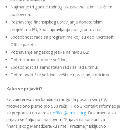
Najmanje tri godine radnog iskustva na istim ili sličnim
poslovima;
Poznavanje finansijskog upravljanja donatorskim
projektima EU, kao i upravljanja pod-grantovima;
Sposobnost rada sa programima koji su deo Microsoft
Office paketa;
Poznavanje engleskog jezika na nivou B2;
Dobre komunikacione veštine;
Sposobnost za samostalan rad i za rad u timu.
Dobre analitičke veštine i veštine upravljanja rizicima.
Kako se prijaviti?
Svi zainteresovani kandidati mogu da pošalju svoj CV,
motivaciono pismo (do 500 reči) i 1 do 3 kontakt informacije
za preporuku na adresu:
office@emins.org
. Dokumenta za
prijavu se šalju pod naslovom “Prijava na konkurs za
finansijskog Menadžera/ku (Ime i Prezime)” isključivo