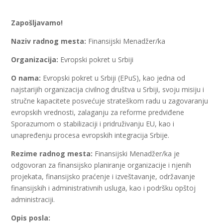
Zapošljavamo!
Naziv radnog mesta:
Finansijski Menadžer/ka
Organizacija:
Evropski pokret u Srbiji
O nama:
Evropski pokret u Srbiji (EPuS), kao jedna od
najstarijih organizacija civilnog društva u Srbiji, svoju misiju i
stručne kapacitete posvećuje strateškom radu u zagovaranju
evropskih vrednosti, zalaganju za reforme predviđene
Sporazumom o stabilizaciji i pridruživanju EU, kao i
unapređenju procesa evropskih integracija Srbije.
Rezime radnog mesta:
Finansijski Menadžer/ka je
odgovoran za finansijsko planiranje organizacije i njenih
projekata, finansijsko praćenje i izveštavanje, održavanje
finansijskih i administrativnih usluga, kao i podršku opštoj
administraciji.
Opis posla: