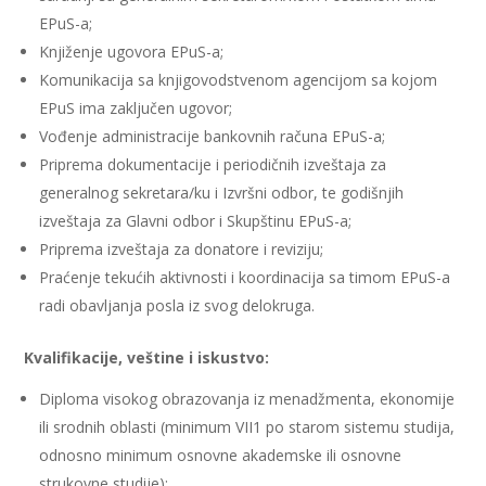
EPuS-a;
Knjiženje ugovora EPuS-a;
Komunikacija sa knjigovodstvenom agencijom sa kojom
EPuS ima zaključen ugovor;
Vođenje administracije bankovnih računa EPuS-a;
Priprema dokumentacije i periodičnih izveštaja za
generalnog sekretara/ku i Izvršni odbor, te godišnjih
izveštaja za Glavni odbor i Skupštinu EPuS-a;
Priprema izveštaja za donatore i reviziju;
Praćenje tekućih aktivnosti i koordinacija sa timom EPuS-a
radi obavljanja posla iz svog delokruga.
Kvalifikacije, veštine i iskustvo:
Diploma visokog obrazovanja iz menadžmenta, ekonomije
ili srodnih oblasti (minimum VII1 po starom sistemu studija,
odnosno minimum osnovne akademske ili osnovne
strukovne studije);