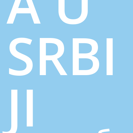
A U
SRBI
JI