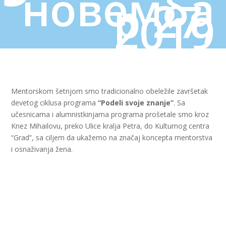
новемба
р 27,
2019
Mentorskom šetnjom smo tradicionalno obeležile završetak
devetog ciklusa programa
“Podeli svoje znanje”
. Sa
učesnicama i alumnistkinjama programa prošetale smo kroz
Knez Mihailovu, preko Ulice kralja Petra, do Kulturnog centra
“Grad”, sa ciljem da ukažemo na značaj koncepta mentorstva
i osnaživanja žena.