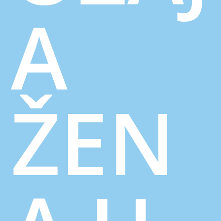
A
ŽEN