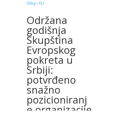
Održana
godišnja
Skupština
Evropskog
pokreta u
Srbiji:
potvrđeno
snažno
pozicioniranj
e organizacije
kao
relevantnog i