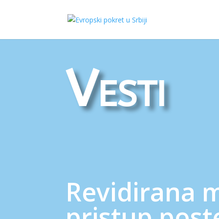
Vesti
Revidirana m
pristup pos