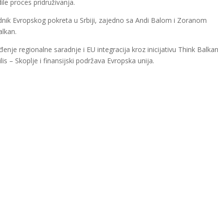
le proces pridruživanja.
dnik Evropskog pokreta u Srbiji, zajedno sa Andi Balom i Zoranom
alkan.
nje regionalne saradnje i EU integracija kroz inicijativu Think Balkan
lis – Skoplje i finansijski podržava Evropska unija.