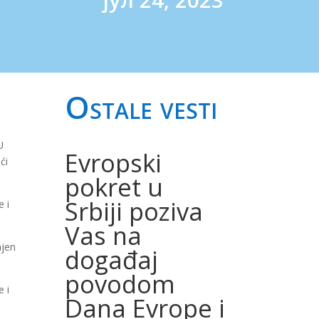
јул 24, 2023
Ostale vesti
U
Evropski
ći
pokret u
Srbiji poziva
e i
Vas na
ajen
događaj
povodom
 i
Dana Evrope i