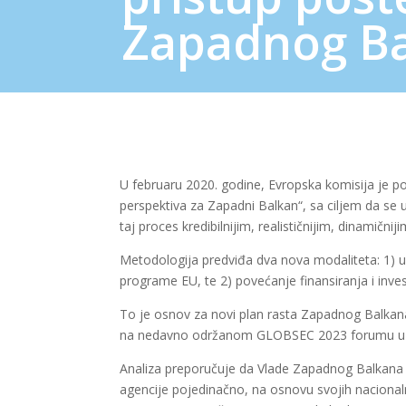
Zapadnog B
U februaru 2020. godine, Evropska komisija je pok
perspektiva za Zapadni Balkan“, sa ciljem da se 
taj proces kredibilnijim, realističnijim, dinamičnijim
Metodologija predviđa dva nova modaliteta: 1) ub
programe EU, te 2) povećanje finansiranja i invest
To je osnov za novi plan rasta Zapadnog Balkana,
na nedavno održanom GLOBSEC 2023 forumu u B
Analiza preporučuje da Vlade Zapadnog Balkana f
agencije pojedinačno, na osnovu svojih nacionalnih