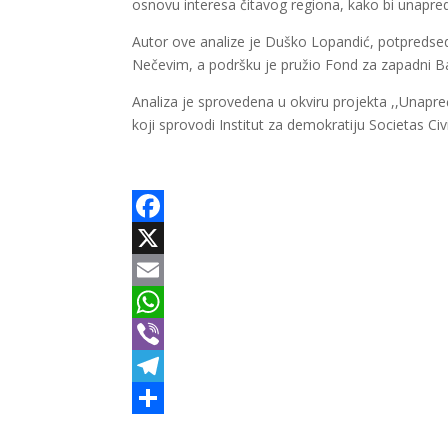
osnovu interesa čitavog regiona, kako bi unapredi
Autor ove analize je Duško Lopandić, potpredse
Nečevim, a podršku je pružio Fond za zapadni B
Analiza je sprovedena u okviru projekta ,,Unapređe
koji sprovodi Institut za demokratiju Societas Civi
Facebook
X
Email
WhatsApp
Viber
Telegram
Share