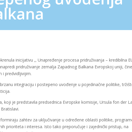
alkana
renula inicijativu ,, Unapređenje procesa pridruživanja – kredibilna E
unapredi pridruživanje zemalja Zapadnog Balkana Evropskoj uniji, čine
 i predvidljivijim.
rzanu integraciju i postepeno uvođenje u pojedinačne politike, tržišt
icija.
 koji je predstavila predsednica Evropske komisije, Ursula fon der L
ratislavi.
ormiraju zahtev za uključivanje u određene oblasti politike, programe
 prioriteta i interesa. Isto tako preporučuje i zajednički pristup, na