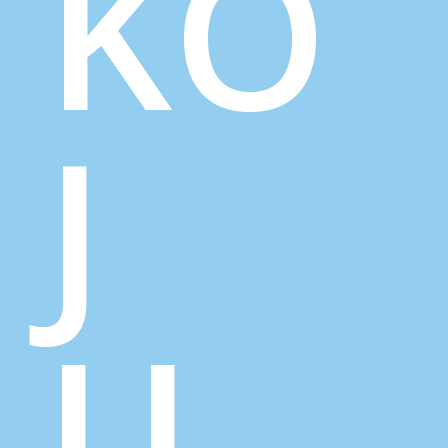
KO
J
U