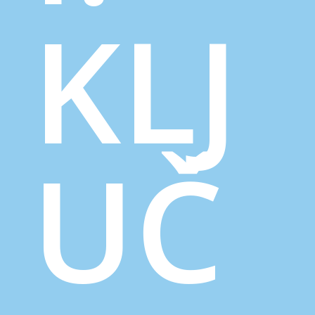
KLJ
UČ