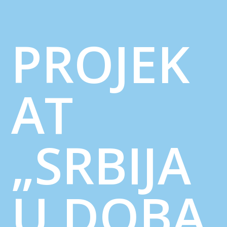
PROJEK
AT
„SRBIJA
U DOBA