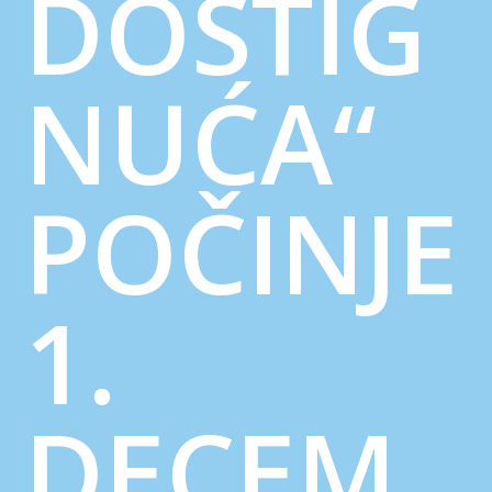
DOSTIG
NUĆA“
POČINJE
1.
DECEM