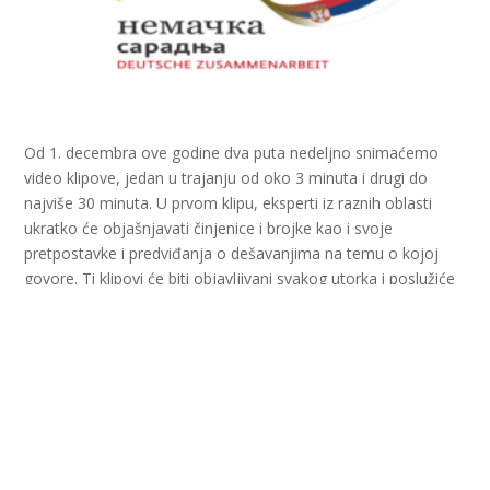
Od 1. decembra ove godine dva puta nedeljno snimaćemo
video klipove, jedan u trajanju od oko 3 minuta i drugi do
najviše 30 minuta. U prvom klipu, eksperti iz raznih oblasti
ukratko će objašnjavati činjenice i brojke kao i svoje
pretpostavke i predviđanja o dešavanjima na temu o kojoj
govore. Ti klipovi će biti objavljivani svakog utorka i poslužiće
kao uvod za druge, duže video klipove, u kojima će eksperti
detaljnije govoriti o temi kao i odgovarati na pitanja. Svi koji
nas prate na društvenim mrežama imaće mogućnost da
postave pitanja ekspertima. Video klipove sa odgovorima
emitovaćemo svakog petka. Na taj način biće omogućeno da
što više građana uključimo u diskusiju, damo što jasniju sliku i
pružimo bolje razumevanje aktuelnih tema.
Nj. E. Tomas Šib, ambasador Savezne Republike Nemačke i