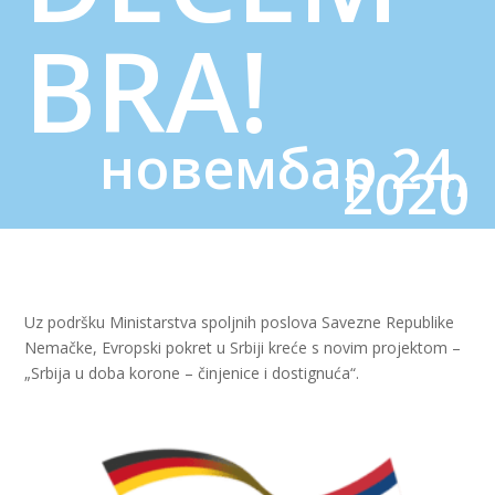
BRA!
новембар 24,
2020
Uz podršku Ministarstva spoljnih poslova Savezne Republike
Nemačke, Evropski pokret u Srbiji kreće s novim projektom –
„Srbija u doba korone – činjenice i dostignuća“.