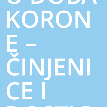
KORON
E –
ČINJENI
CE I