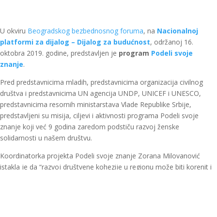
U okviru
Beogradskog bezbednosnog foruma
, na
Nacionalnoj
platformi za dijalog – Dijalog za budućnost
, održanoj 16.
oktobra 2019. godine, predstavljen je
program
Podeli svoje
znanje
.
Pred predstavnicima mladih, predstavnicima organizacija civilnog
društva i predstavnicima UN agencija UNDP, UNICEF i UNESCO,
predstavnicima resornih ministarstava Vlade Republike Srbije,
predstavljeni su misija, ciljevi i aktivnosti programa Podeli svoje
znanje koji već 9 godina zaredom podstiču razvoj ženske
solidarnosti u našem društvu.
Koordinatorka projekta Podeli svoje znanje Zorana Milovanović
istakla je da “razvoj društvene kohezije u regionu može biti korenit i
uspešan, ukoliko svako društvo za sebe prvobitno uloži napor da
razvije sve aspekte društvene kohezije unutar svoje zajednice.
Upravo je rodna ravnopravnost jedan od temelja zdravog i
kohezivnog društva i na nama svima je da se borimo za unapređenje