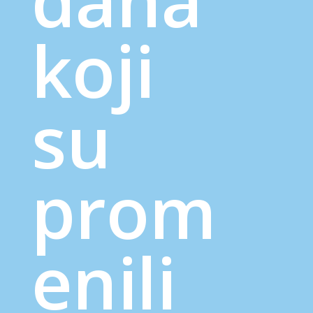
dana
koji
su
prom
enili