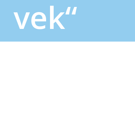
vek“
Evropski pokret u Srbiji organizuje
premijeru
dokumentarnog filma „7 dana koji su promenili
vek”
, autora Boška Savkovića, člana Glavnog odbora
Evropskog pokreta u Srbiji i kopredsedavajućeg
Zajedničkog konsultativnog odbora civilnog društva
između Srbije i EU (JCC). Premijera će se održati u
sredu, 12. novembra 2025. godine
, od 16.00 do