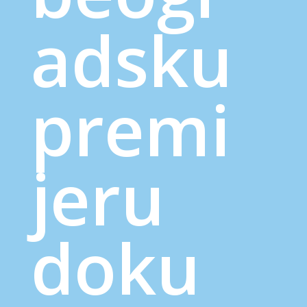
adsku
premi
jeru
doku