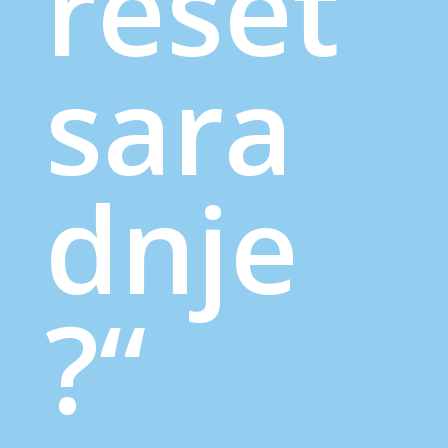
reset
sara
dnje
?“