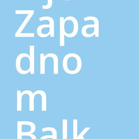
Zapa
dno
m
Balk