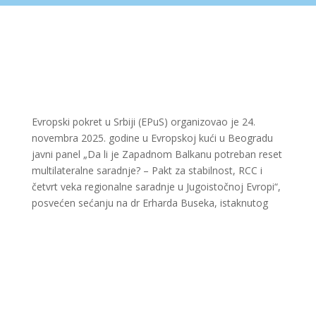
Evropski pokret u Srbiji (EPuS) organizovao je 24.
novembra 2025. godine u Evropskoj kući u Beogradu
javni panel „Da li je Zapadnom Balkanu potreban reset
multilateralne saradnje? – Pakt za stabilnost, RCC i
četvrt veka regionalne saradnje u Jugoistočnoj Evropi“,
posvećen sećanju na dr Erharda Buseka, istaknutog
austrijskog državnika i specijalnog koordinatora Pakta
za stabilnost (2002–2008).
Događaj su zvanično otvorili Duško Lopandić,
predsednik Foruma za međunarodne odnose EPuS-a, i
NJ.E. Kristijan Ebner, ambasador Austrije u Republici
Srbiji, koji su uputili uvodna obraćanja gostima i