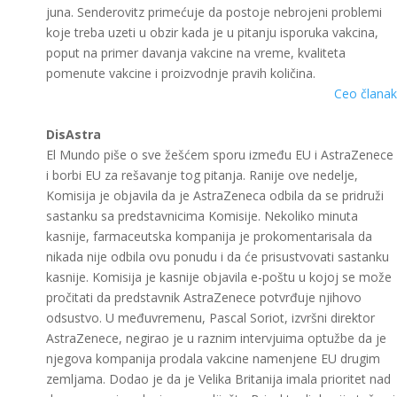
juna. Senderovitz primećuje da postoje nebrojeni problemi
koje treba uzeti u obzir kada je u pitanju isporuka vakcina,
poput na primer davanja vakcine na vreme, kvaliteta
pomenute vakcine i proizvodnje pravih količina.
Ceo članak
DisAstra
El Mundo piše o sve žešćem sporu između EU i AstraZenece
i borbi EU za rešavanje tog pitanja. Ranije ove nedelje,
Komisija je objavila da je AstraZeneca odbila da se pridruži
sastanku sa predstavnicima Komisije. Nekoliko minuta
kasnije, farmaceutska kompanija je prokomentarisala da
nikada nije odbila ovu ponudu i da će prisustvovati sastanku
kasnije. Komisija je kasnije objavila e-poštu u kojoj se može
pročitati da predstavnik AstraZenece potvrđuje njihovo
odsustvo. U međuvremenu, Pascal Soriot, izvršni direktor
AstraZenece, negirao je u raznim intervjuima optužbe da je
njegova kompanija prodala vakcine namenjene EU drugim
zemljama. Dodao je da je Velika Britanija imala prioritet nad