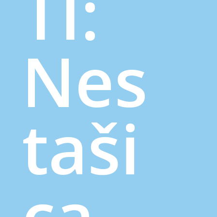
TI:
Nes
taši
ca