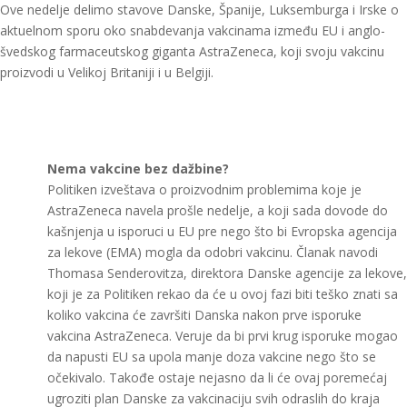
Ove nedelje delimo stavove Danske, Španije, Luksemburga i Irske o
aktuelnom sporu oko snabdevanja vakcinama između EU i anglo-
švedskog farmaceutskog giganta AstraZeneca, koji svoju vakcinu
proizvodi u Velikoj Britaniji i u Belgiji.
Nema vakcine bez dažbine?
Politiken izveštava o proizvodnim problemima koje je
AstraZeneca navela prošle nedelje, a koji sada dovode do
kašnjenja u isporuci u EU pre nego što bi Evropska agencija
za lekove (EMA) mogla da odobri vakcinu. Članak navodi
Thomasa Senderovitza, direktora Danske agencije za lekove,
koji je za Politiken rekao da će u ovoj fazi biti teško znati sa
koliko vakcina će završiti Danska nakon prve isporuke
vakcina AstraZeneca. Veruje da bi prvi krug isporuke mogao
da napusti EU sa upola manje doza vakcine nego što se
očekivalo. Takođe ostaje nejasno da li će ovaj poremećaj
ugroziti plan Danske za vakcinaciju svih odraslih do kraja