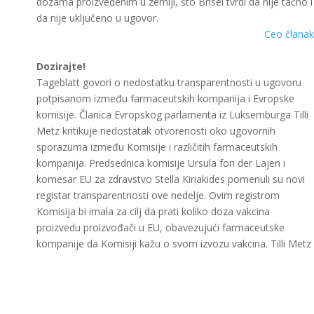
dozama proizvedenim u zemlji, što Brisel tvrdi da nije tačno i
da nije uključeno u ugovor.
Ceo članak
Dozirajte!
Tageblatt govori o nedostatku transparentnosti u ugovoru
potpisanom između farmaceutskih kompanija i Evropske
komisije. Članica Evropskog parlamenta iz Luksemburga Tilli
Metz kritikuje nedostatak otvorenosti oko ugovornih
sporazuma između Komisije i različitih farmaceutskih
kompanija. Predsednica komisije Ursula fon der Lajen i
komesar EU za zdravstvo Stella Kiriakides pomenuli su novi
registar transparentnosti ove nedelje. Ovim registrom
Komisija bi imala za cilj da prati koliko doza vakcina
proizvedu proizvođači u EU, obavezujući farmaceutske
kompanije da Komisiji kažu o svom izvozu vakcina. Tilli Metz
pozdravlja napore na povećanju transparentnosti, ali dodaje
da je EU takođe trebala pokazati solidarnost sa zemljama u
borbi pružajući im pristup vakcinama. Takođe sugeriše da
farmaceutske kompanije treba da budu transparentnije oko