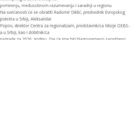
pomirenju, međusobnom razumevanju i saradnji u regionu.
Na svečanosti će se obratiti Radomir Diklić, predsednik Evropskog
pokreta u Srbiji, Aleksandar
Popov, direktor Centra za regionalizam, predstavnik/ca Misije OEBS-
a u Srbiji, kao i dobitnik/ca
nagrade za 2026. godinu, čije će ime biti blagovremeno saopšteno.
Svečanost će moderirati dr
Jelica Minić.
Radujemo se Vašem prisustvu.
Ljubazno Vas molimo da popunite formular za registraciju:
https://forms.office.com/e/7VdfC7DPRX
Facebook
X
Email
WhatsApp