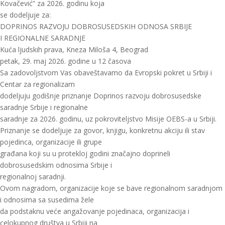
Kovačević” za 2026. godinu koja
se dodeljuje za:
DOPRINOS RAZVOJU DOBROSUSEDSKIH ODNOSA SRBIJE
I REGIONALNE SARADNJE
Kuća ljudskih prava, Kneza Miloša 4, Beograd
petak, 29. maj 2026. godine u 12 časova
Sa zadovoljstvom Vas obaveštavamo da Evropski pokret u Srbiji i
Centar za regionalizam
dodeljuju godišnje priznanje Doprinos razvoju dobrosusedske
saradnje Srbije i regionalne
saradnje za 2026. godinu, uz pokroviteljstvo Misije OEBS-a u Srbiji.
Priznanje se dodeljuje za govor, knjigu, konkretnu akciju ili stav
pojedinca, organizacije ili grupe
građana koji su u protekloj godini značajno doprineli
dobrosusedskim odnosima Srbije i
regionalnoj saradnji.
Ovom nagradom, organizacije koje se bave regionalnom saradnjom
i odnosima sa susedima žele
da podstaknu veće angažovanje pojedinaca, organizacija i
celokupnog društva u Srbiji na