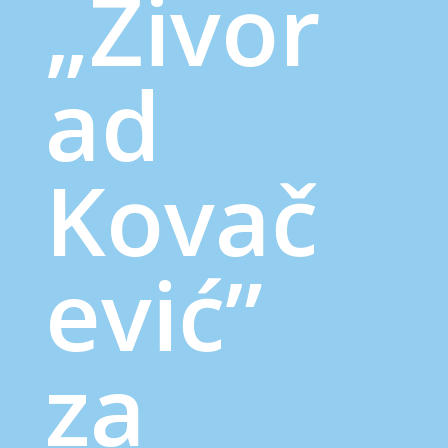
„Živor
ad
Kovač
ević”
za