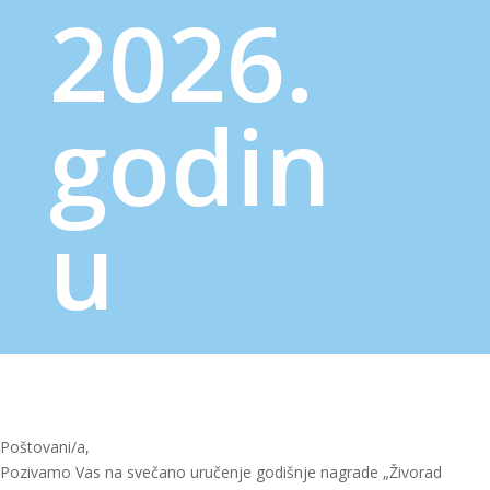
2026.
godin
u
Poštovani/a,
Pozivamo Vas na svečano uručenje godišnje nagrade „Živorad