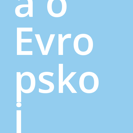
a o
Evro
psko
j