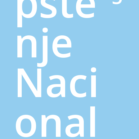
pšte
nje
Naci
onal