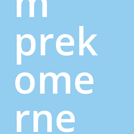
m
prek
ome
rne