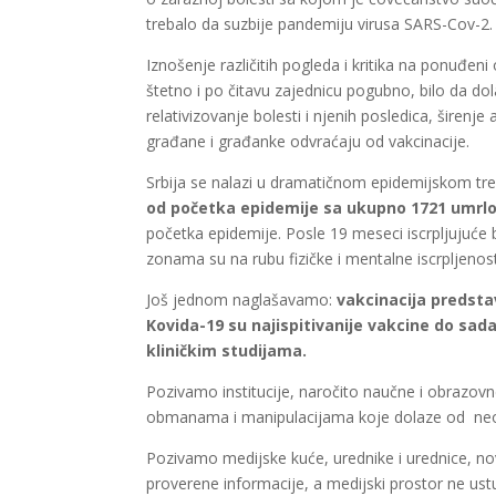
trebalo da suzbije pandemiju virusa SARS-Cov-2
Iznošenje različitih pogleda i kritika na ponuđen
štetno i po čitavu zajednicu pogubno, bilo da dolaz
relativizovanje bolesti i njenih posledica, širenj
građane i građanke odvraćaju od vakcinacije.
Srbija se nalazi u dramatičnom epidemijskom tr
od početka epidemije sa ukupno 1721 umr
početka epidemije. Posle 19 meseci iscrpljujuće b
zonama su na rubu fizičke i mentalne iscrpljenos
Još jednom naglašavamo:
vakcinacija predstav
Kovida-19 su najispitivanije vakcine do sa
kliničkim studijama.
Pozivamo institucije, naročito naučne i obrazovn
obmanama i manipulacijama koje dolaze od neod
Pozivamo medijske kuće, urednike i urednice, no
proverene informacije, a medijski prostor ne ust