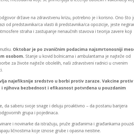
.
i odgovor države na zdravstvenu krizu, potrebno je i korisno. Ono što j
i od predstavnika/ca vlasti ili predstavnika/ca opozicije, jeste negiranj
e atmosfere
straha i zastupanje nenaučnih stavova i teorija zavere koji
enutku.
Oktobar je po zvaničnim podacima najsmrtonosniji mes
lom osobom.
Stanje u kovid bolnicama i ambulantama je najteže od
orbe za živote najteže obolelih, naši zdravstveni radnici u crvenim
ti.
lja najefiksnije sredstvo u borbi protiv zaraze. Vakcine protiv
da i njihova bezbednost i efikasnost potvrđena u pouzdanim
e, da saberu svoje snage i deluju proaktivno – da postanu barijera
govornih grupa i pojedinaca.
vinare i novinarke da istražuju, pruže građanima i građankama pouzd
upaju ličnostima koje iznose grube i opasna neistine.