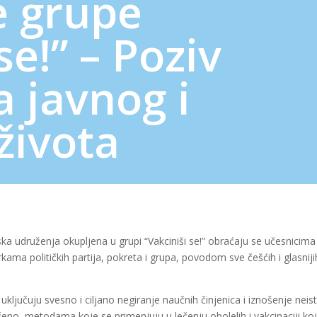
e grupe
se!” – Poziv
 javnog i
života
ska udruženja okupljena u grupi “Vakciniši se!” obraćaju se učesnicima
erkama političkih partija, pokreta i grupa, povodom sve češćih i glasniji
uključuju svesno i ciljano negiranje naučnih činjenica i iznošenje neis
no, metodama koje se primenjuju u lečenju obolelih i vakcinaciji koj