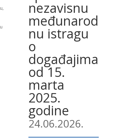
nezavisnu
u,
međunarod
tu
nu istragu
o
događajima
od 15.
marta
2025.
godine
24.06.2026.