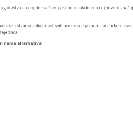
lnog društva da doprinesu širenju istine o vakcinama i njihovom značaj
anje i stvarna solidarnost svih učesnika u javnom i političkom živo
 zajednica.
on nema alternativu!