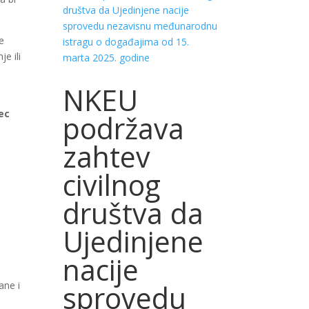
e
e ili
NKEU
ec
podržava
zahtev
civilnog
društva da
Ujedinjene
nacije
sprovedu
ane i