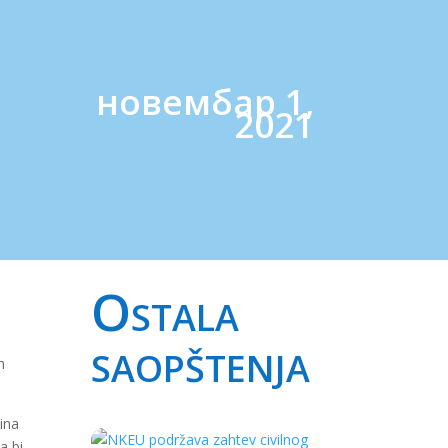
новембар 1,
2021
Ostala
saopštenja
h
tina
a bi