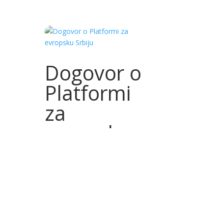
Dogovor o
Platformi
za
evropsku
Srbiju
19.06.2026.