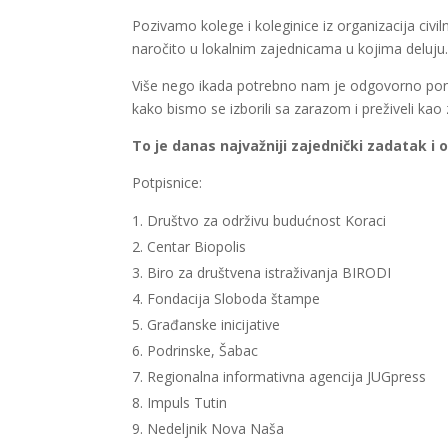
Pozivamo kolege i koleginice iz organizacija civi
naročito u lokalnim zajednicama u kojima deluju.
Više nego ikada potrebno nam je odgovorno ponaš
kako bismo se izborili sa zarazom i preživeli kao
To je danas najvažniji zajednički zadatak i 
Potpisnice:
Društvo za održivu budućnost Koraci
Centar Biopolis
Biro za društvena istraživanja BIRODI
Fondacija Sloboda štampe
Građanske inicijative
Podrinske, Šabac
Regionalna informativna agencija JUGpress
Impuls Tutin
Nedeljnik Nova Naša