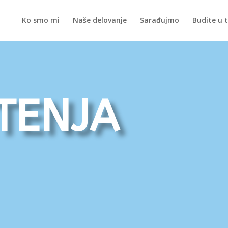
Ko smo mi
Naše delovanje
Sarađujmo
Budite u 
tenja