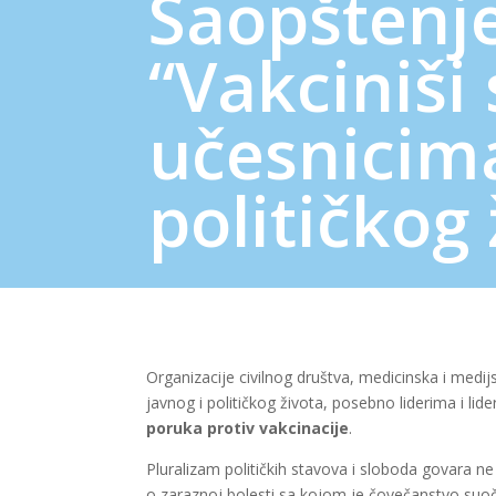
Saopštenj
“Vakciniši 
učesnicima
političkog 
Organizacije civilnog društva, medicinska i medij
javnog i političkog života, posebno liderima i lid
poruka protiv vakcinacije
.
Pluralizam političkih stavova i sloboda govara ne 
o zaraznoj bolesti sa kojom je čovečanstvo suoče