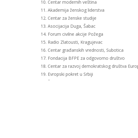
Centar modernih veština
Akademija ženskog liderstva
Centar za ženske studije
Asocijacija Duga, Šabac
Forum civilne akcije Požega
Radio Zlatousti, Kragujevac
Centar građanskih vrednosti, Subotica
Fondacija BFPE za odgovorno društvo
Centar za razvoj demokratskog društva Euro
Evropski pokret u Srbiji
Žene za mir, Leskovac
Ujedinjeni protiv Kovida
Evropski pokret u Srbiji
FemPlatz
Udruženje za javno zdravlje Srbije
Odbor za ljudska prava Niš