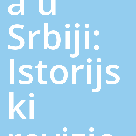
a u
Srbiji:
Istorijs
ki