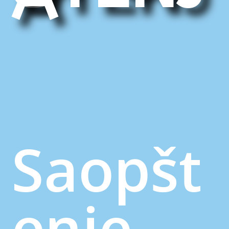
Saopšt
enje