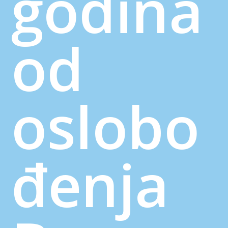
godina
od
oslobo
đenja