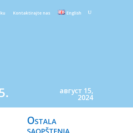
oku
Kontaktirajte nas
English
5.
август 15,
2024
Ostala
saopštenja