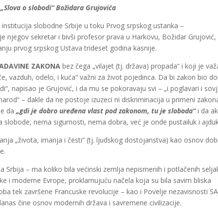
„Slova o slobodi“ Božidara Grujovića
institucija slobodne Srbije u toku Prvog srpskog ustanka –
 je njegov sekretar i bivši profesor prava u Harkovu, Božidar Grujović,
ranju prvog srpskog Ustava trideset godina kasnije.
ADAVINE ZAKONA
bez čega „vilajet (tj. država) propada“ i koji je va
će, vazduh, odelo, i kuća“ važni za život pojedinca. Da bi zakon bio do
, napisao je Grujović, i da mu se pokoravaju svi – „i poglavari i sovj
 narod“ – dakle da ne postoje izuzeci ni diskriminacija u primeni zakona
me da
„gdi je dobro uređena vlast pod zakonom, tu je sloboda“
i da a
ema slobode, nema sigurnosti, nema dobra, već je onde pustailuk i ajduk
nja „života, imanja i česti“ (tj. ljudskog dostojanstva) kao osnov do
e.
a Srbija – ma koliko bila većinski zemlja nepismenih i potlačenih selja
ke i moderne Evrope, proklamujuću načela koja su bila savim bliska
ba tek završene Francuske revolucije – kao i Povelje nezavisnosti SA
danas čine osnov modernih država i savremene civilizacije.