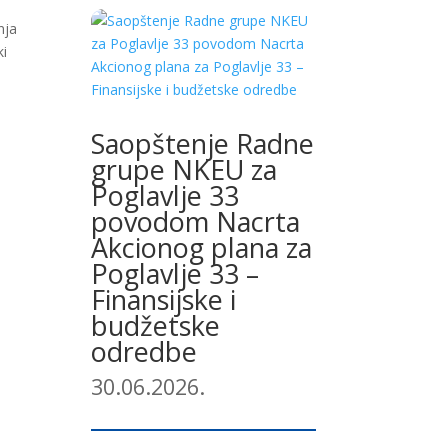
nja
ki
Saopštenje Radne
grupe NKEU za
Poglavlje 33
povodom Nacrta
Akcionog plana za
Poglavlje 33 –
Finansijske i
budžetske
odredbe
30.06.2026.