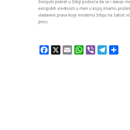
Evropski pokret u Srbiji podseća da se i danas m
evropskih vrednosti u meri u kojoj imamo prošir
vladavine prava koje modernu Srbiju na žalost vod
preci.
Facebook
X
Email
WhatsApp
Viber
Tele
Sh