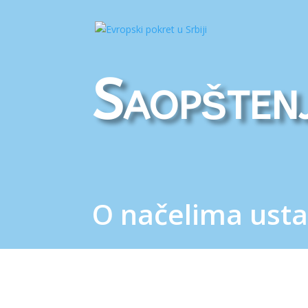
Saopšten
O načelima usta