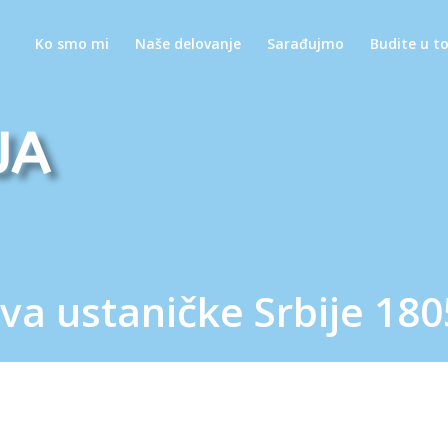
Ko smo mi
Naše delovanje
Sarađujmo
Budite u t
ja
va ustaničke Srbije 180