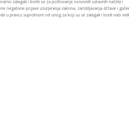
oramo zalagati i boriti se za poštovanje osnovnih ustavnih načela i
ene negativne pojave uzurpiranja zakona, zarobljavanja države i gaže
e u pravcu suprotnom od onog za koji su se zalagali i borili naši veli
gram
are