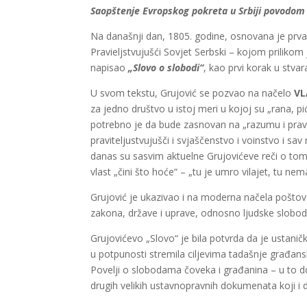
Saopštenje Evropskog pokreta u Srbiji povodom 
Na današnji dan, 1805. godine, osnovana je prva 
Pravieljstvujušći Sovjet Serbski – kojom prilikom
napisao
„Slovo o slobodi“
, kao prvi korak u stva
U svom tekstu, Grujović se pozvao na načelo
VL
za jedno društvo u istoj meri u kojoj su „rana, pi
potrebno je da bude zasnovan na „razumu i pravdi“
praviteljustvujušči i svjaščenstvo i voinstvo i sav
danas su sasvim aktuelne Grujovićeve reči o to
vlast „čini što hoće“ – „tu je umro vilajet, tu n
Grujović je ukazivao i na moderna načela poštova
zakona, države i uprave, odnosno ljudske slobod
Grujovićevo „Slovo“ je bila potvrda da je ustaničk
u potpunosti stremila ciljevima tadašnje građans
Povelji o slobodama čoveka i građanina – u to do
drugih velikih ustavnopravnih dokumenata koji i 