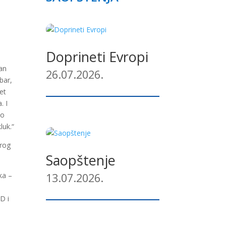
Doprineti Evropi
žan
26.07.2026.
bar,
et
. I
ko
luk.“
brog
Saopštenje
13.07.2026.
ka –
D i