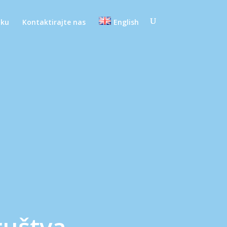
oku
Kontaktirajte nas
English
ruštva