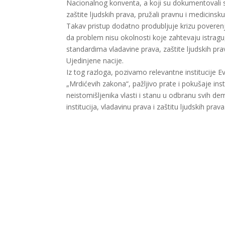
Nacionalnog konventa, a koji su dokumentovali
zaštite ljudskih prava, pružali pravnu i medicin
Takav pristup dodatno produbljuje krizu poverenja
da problem nisu okolnosti koje zahtevaju istragu, v
standardima vladavine prava, zaštite ljudskih pr
Ujedinjene nacije.
Iz tog razloga, pozivamo relevantne institucije 
„Mrdićevih zakona“, pažljivo prate i pokušaje ins
neistomišljenika vlasti i stanu u odbranu svih d
institucija, vladavinu prava i zaštitu ljudskih prava
Facebook
X
Email
WhatsApp
Viber
Tele
Sh