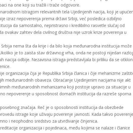
i na one koji su tražili i traže odgovore.
odnom istragom relevantnih tela Ujedinjenih nacija, koji je upuće
ije izraz nepoverenja prema državi Srbiji, već posledica ozbiljno
cija da samostalno, nepristrasno i kredibilno rasvetle slučaj od
 ovakav zahtev dela civilnog društva nije uzrok krize poverenja u
 Srbija nema šta da krije i da bilo koja međunarodna institucija može
Ukoliko je to zaista stav državnog vrha, onda ne postoji nijedan razlo
acija odbije. Nezavisna istraga predstavljala bi priliku da se otklo
enice.
e organizacija čija je Republika Srbija članica i čije mehanizme zaštit
 svojih međunarodnih obaveza. Obraćanje Ujedinjenim nacijama nije akt
gitimnih međunarodnih mehanizama koji postoje upravo za situacije u
veno nepoverenje u sposobnost domaćih institucija da razreše sporna
d posebnog značaja. Reč je o sposobnosti institucija da obezbede
rovedu istrage koje uživaju poverenje javnosti. Kada takvo poverenj
mno i neophodno sredstvo za utvrđivanje činjenica.
editacije organizacija i pojedinaca, među kojima se nalaze i članice