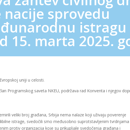
 nacije sprovedu
đunarodnu istragu
d 15. marta 2025. g
opskoj uniji u celosti.
 i član Programskog saveta NKEU, podržava rad Konventa i njegov dop
irili veliki broj građana, Srbija nema nalaze koji uživaju poverenje
dibilne istrage, svedočili smo međusobno suprotstavljenim tvrdnjama
enim protiv organizacija koje su prikupljale svedočenja građana i