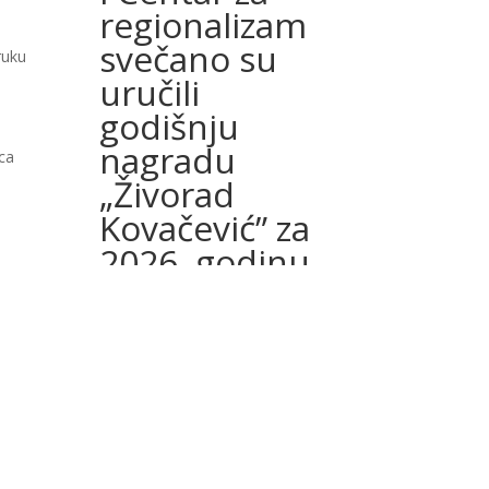
regionalizam
svečano su
ruku
uručili
godišnju
nagradu
ca
„Živorad
Kovačević” za
2026. godinu
reditelju
Kokanu
Mladenoviću.
29.05.2026.