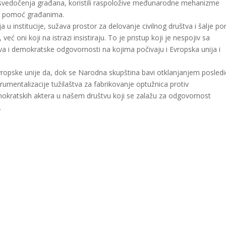
 svedočenja građana, koristili raspoložive međunarodne mehanizme
sku pomoć građanima.
 u institucije, sužava prostor za delovanje civilnog društva i šalje po
eć oni koji na istrazi insistiraju. To je pristup koji je nespojiv sa
ava i demokratske odgovornosti na kojima počivaju i Evropska unija i
Evropske unije da, dok se Narodna skupština bavi otklanjanjem posledi
trumentalizacije tužilaštva za fabrikovanje optužnica protiv
emokratskih aktera u našem društvu koji se zalažu za odgovornost
.
gram
are