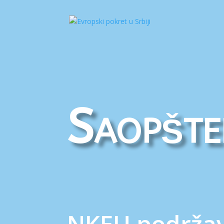
Saopšte
NKEU podržav