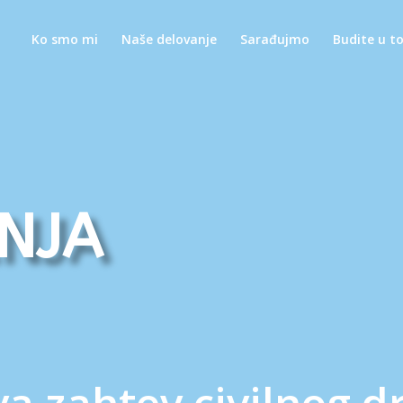
Ko smo mi
Naše delovanje
Sarađujmo
Budite u t
nja
a zahtev civilnog d