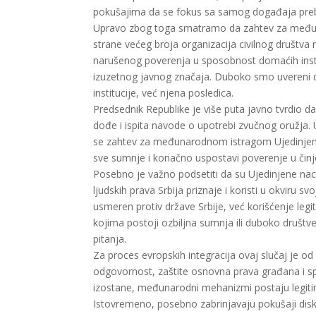
pokušajima da se fokus sa samog događaja prebac
Upravo zbog toga smatramo da zahtev za međunar
strane većeg broja organizacija civilnog društva n
narušenog poverenja u sposobnost domaćih institu
izuzetnog javnog značaja. Duboko smo uvereni da
institucije, već njena posledica.
Predsednik Republike je više puta javno tvrdio da
dođe i ispita navode o upotrebi zvučnog oružja. 
se zahtev za međunarodnom istragom Ujedinjenih n
sve sumnje i konačno uspostavi poverenje u činj
Posebno je važno podsetiti da su Ujedinjene nacij
ljudskih prava Srbija priznaje i koristi u okviru
usmeren protiv države Srbije, već korišćenje le
kojima postoji ozbiljna sumnja ili duboko društ
pitanja.
Za proces evropskih integracija ovaj slučaj je o
odgovornost, zaštite osnovna prava građana i sp
izostane, međunarodni mehanizmi postaju legiti
Istovremeno, posebno zabrinjavaju pokušaji diskr