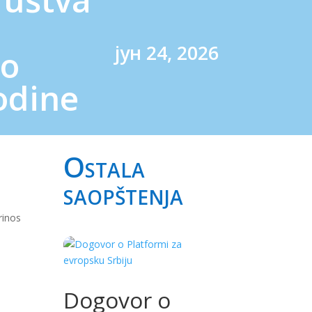
јун 24, 2026
 o
odine
Ostala
saopštenja
rinos
Dogovor o