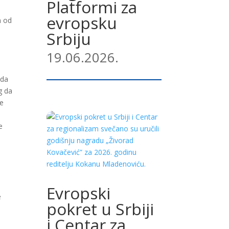
Platformi za
evropsku
n od
Srbiju
19.06.2026.
 da
g da
ne
e
Evropski
e
pokret u Srbiji
i Centar za