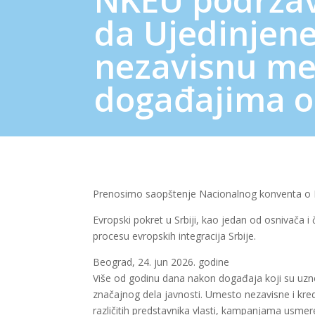
da Ujedinjene
nezavisnu me
događajima o
Prenosimo saopštenje Nacionalnog konventa o Evr
Evropski pokret u Srbiji, kao jedan od osnivača
procesu evropskih integracija Srbije.
Beograd, 24. jun 2026. godine
Više od godinu dana nakon događaja koji su uznem
značajnog dela javnosti. Umesto nezavisne i kre
različitih predstavnika vlasti, kampanjama usmer