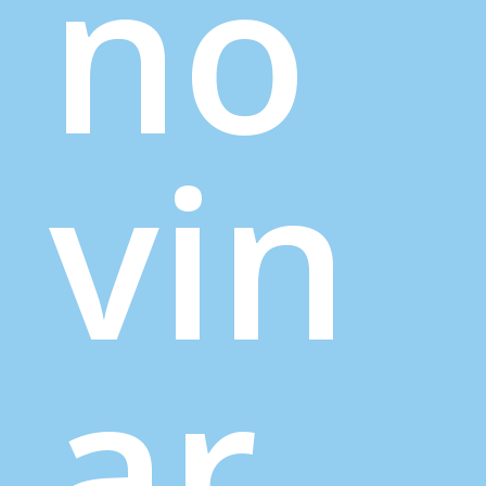
no
vin
ar