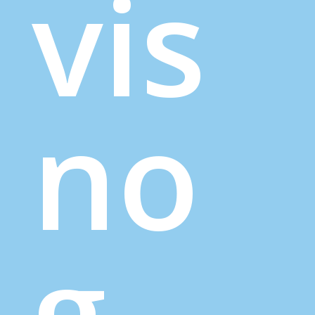
vis
no
g