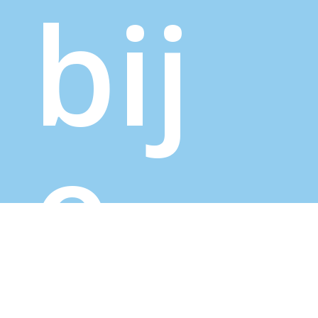
bij
e –