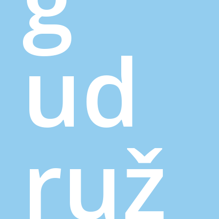
ud
ruž