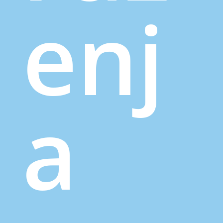
enj
a