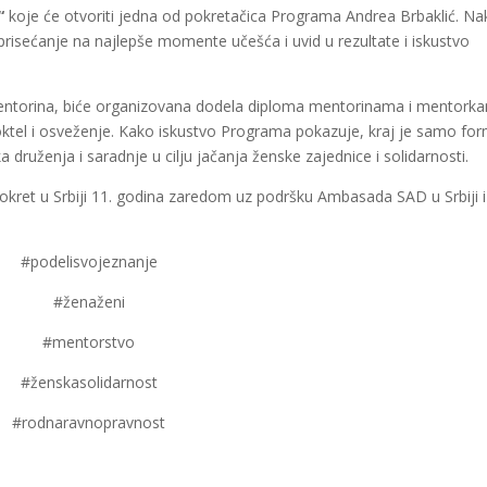
?“
koje će otvoriti jedna od pokretačica Programa Andrea Brbaklić. N
prisećanje na najlepše momente učešća i uvid u rezultate i iskustvo
entorina, biće organizovana dodela diploma mentorinama i mentork
ktel i osveženje. Kako iskustvo Programa pokazuje, kraj je samo for
druženja i saradnje u cilju jačanja ženske zajednice i solidarnosti.
okret u Srbiji 11. godina zaredom uz podršku Ambasada SAD u Srbiji i
#podelisvojeznanje
#ženaženi
#mentorstvo
#ženskasolidarnost
#rodnaravnopravnost