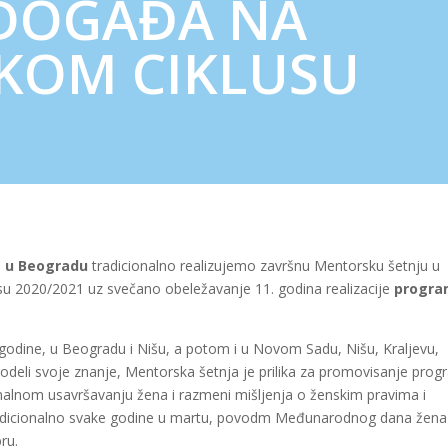
DOGAĐA NA
KOM CIKLUSU
h
u Beogradu
tradicionalno realizujemo završnu Mentorsku šetnju u
u 2020/2021 uz svečano obeležavanje 11. godina realizacije
progra
 godine, u Beogradu i Nišu, a potom i u Novom Sadu, Nišu, Kraljevu,
Podeli svoje znanje, Mentorska šetnja je prilika za promovisanje pro
nalnom usavršavanju žena i razmeni mišljenja o ženskim pravima i
radicionalno svake godine u martu, povodm Međunarodnog dana žena 
ru.