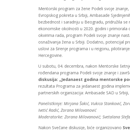
Mentorski program za žene Podeli svoje znanje, 
Evropskog pokreta u Srbiji, Ambasade Sjedinjenih
bezbednost i saradnju u Beogradu, pridružila se n
ekonomske okolnosti u 2020. godini i primorala d
okvirima rada, program Podeli svoje znanje nasta
osnaživanja žena u Srbiji. Dodatno, potencijal p
uslovi za širenje programa i u reigonu, pilotiran
Hercegovine.
U subotu, 04. decembra, nakon Mentorske šetnje
rođendana programa Podeli svoje znanje i zavr
diskusija: „Jedanaest godina mentorske po
rezultata Programa za jedanaest godina implemen
partnerskih organizacija: Ambasade SAD u Srbiji, 
Panelistkinje: Mirjana Šakić, Vukica Stanković, Zor
Ivetić Radić, Zorana Milovanović
Moderatorke: Zorana Milovanović; Svetalana Stef
Nakon Svečane diskusije, biće organizovano
Sve