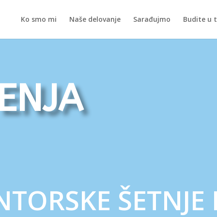
Ko smo mi
Naše delovanje
Sarađujmo
Budite u 
enja
TORSKE ŠETNJE 