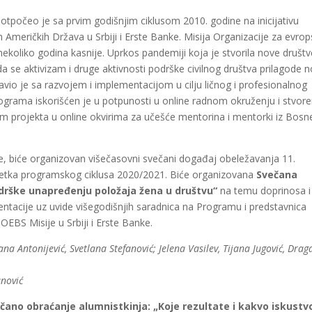
otpočeo je sa prvim godišnjim ciklusom 2010. godine na inicijativu
 Američkih Država u Srbiji i Erste Banke. Misija Organizacije za evro
ekoliko godina kasnije. Uprkos pandemiji koja je stvorila nove društv
a se aktivizam i druge aktivnosti podrške civilnog društva prilagode 
vio je sa razvojem i implementacijom u cilju ličnog i profesionalnog
rograma iskorišćen je u potpunosti u online radnom okruženju i stvore
jem projekta u online okvirima za učešće mentorina i mentorki iz Bosne
, biće organizovan višečasovni svečani događaj obeležavanja 11.
šetka programskog ciklusa 2020/2021. Biće organizovana
Svečana
drške unapređenju položaja žena u društvu“
na temu doprinosa i
tacije uz uvide višegodišnjih saradnica na Programu i predstavnica
OEBS Misije u Srbiji i Erste Banke.
ana Antonijević, Svetlana Stefanović; Jelena Vasilev, Tijana Jugović, Dra
anović
čano obraćanje alumnistkinja: „Koje rezultate i kakvo iskustv