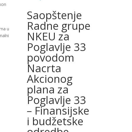
akon
Saopštenje
Radne grupe
ama u
NKEU za
malni
Poglavlje 33
povodom
Nacrta
Akcionog
plana za
Poglavlje 33
– Finansijske
i budžetske
odredbe