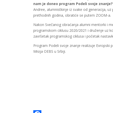
nam je doneo program Podeli svoje znanje
Andree, alumnistkinje iz svake od generacija, uz 
prethodnih godina, obratiće se putem ZOOM-a.
Nakon Svečanog obraćanja alumni mentorki i m
programskom ciklusu 2020/2021 i druženje uz ko
završetak programskog ciklusa i početak nastavka 
Program Podeli svoje znanje realizuje Evropski p
Misija OEBS u Srbiji.