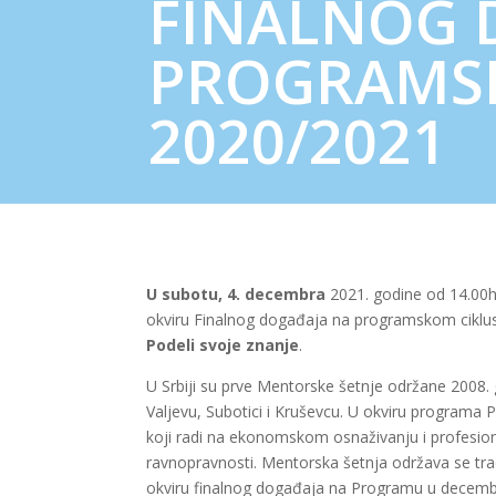
FINALNOG 
PROGRAMS
2020/2021
U subotu, 4. decembra
2021. godine od 14.00
okviru Finalnog događaja na programskom ciklus
Podeli svoje znanje
.
U Srbiji su prve Mentorske šetnje održane 2008.
Valjevu, Subotici i Kruševcu. U okviru programa 
koji radi na ekonomskom osnaživanju i profesio
ravnopravnosti. Mentorska šetnja održava se t
okviru finalnog događaja na Programu u decemb