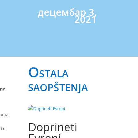
децембар 3,
2021
Ostala
saopštenja
ma
grama
Doprineti
i u
Evropi