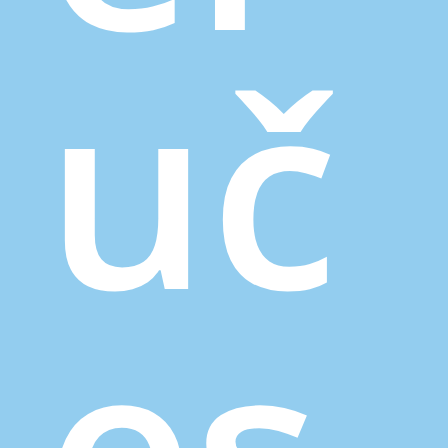
uč
es