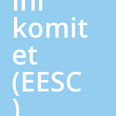
lni
komit
et
(EESC
)