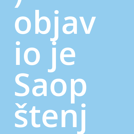
objav
io je
Saop
štenj