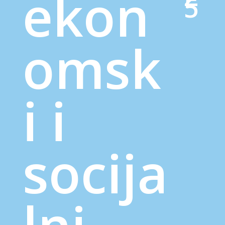
ekon
5
omsk
i i
socija