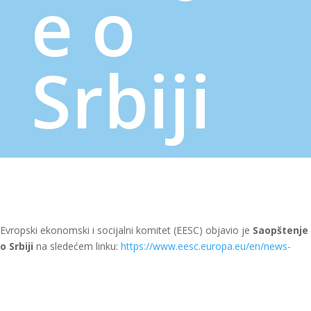
e o
Srbiji
Evropski ekonomski i socijalni komitet (EESC) objavio je
Saop
štenje
o Srbiji
na sledećem linku:
https://www.eesc.europa.eu/en/news-
media/presentations/statement-serbia
. Saopštenje su potpisali Oliver
Röpke, predsednik Evropskog ekonomskog i socijalnog komiteta
(EESC), i Dimitris Dimitriades, predsednik Sekcije za spoljne odnose
EESC-a i predsedništva EESC-ove Grupe za osnovna prava i vladavinu