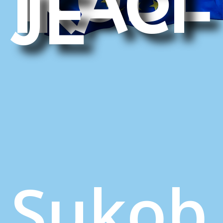
je
Sukob