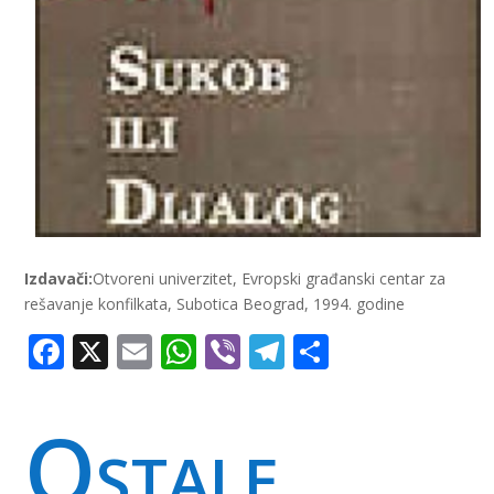
Izdavači:
Otvoreni univerzitet, Evropski građanski centar za
rešavanje konfilkata, Subotica Beograd, 1994. godine
Facebook
X
Email
WhatsApp
Viber
Telegram
Share
Ostale