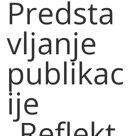
Predsta
vljanje
publikac
ije
„Reflekt