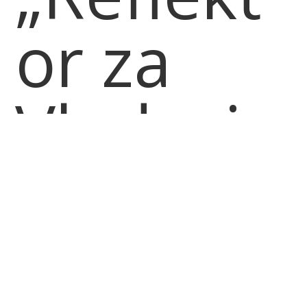
or za
Vladavin
u Prava“
30.04.2026.