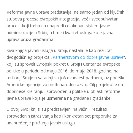
Reforma javne uprave predstavlja, ne samo jedan od ključnih
stubova procesa evropskih integracija, već i sveobuhvatan
proces, koji treba da unapredi celokupan sistem javne
administracije u Srbiji, a time i kvalitet usluga koje javna
uprava pruža građanima.
Siva knjiga javnih usluga u Srbiji, nastala je kao rezultat
dvogodišnjeg projekta „
Partnerstvom do dobre javne uprave
“,
koji su sproveli Evropski pokret u Srbiji i Centar za evropske
politike u periodu od maja 2016. do maja 2018. godine, na
teritoriji Srbije u saradnji sa još dvanaest partnera, uz podršku
Američke agencije za međunarodni razvoj. Cilj projekta je da
doprinese kreiranju i sprovođenju politike u oblasti reforme
javne uprave koja je usmerena na građane i građanke.
U ovoj Sivoj knjizi su predstavljeni najvažniji rezultati
sprovedenih istraživanja kao i konkretan set preporuka za
unapređenje pružanja javnih usluga.