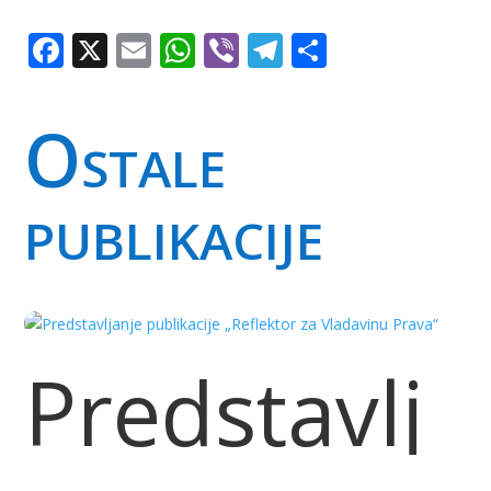
Facebook
X
Email
WhatsApp
Viber
Telegram
Share
Ostale
publikacije
Predstavlj