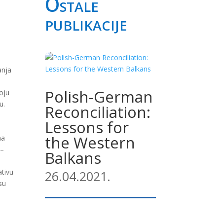
Ostale
publikacije
anja
Polish-German
oju
u.
Reconciliation:
Lessons for
the Western
na
 –
Balkans
ativu
26.04.2021.
su