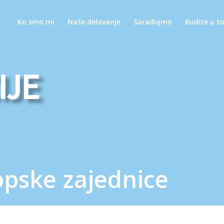
Ko smo mi
Naše delovanje
Sarađujmo
Budite u t
ije
pske zajednice