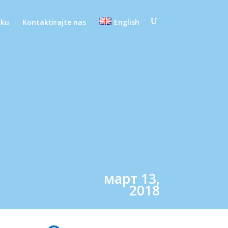
oku
Kontaktirajte nas
English
март 13,
2018