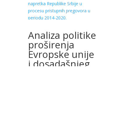
Analiza politike
proširenja
Evropske unije
i dosadašnjeg
napretka
Republike
Srbije u
procesu
pristupnih
pregovora u
periodu 2014-