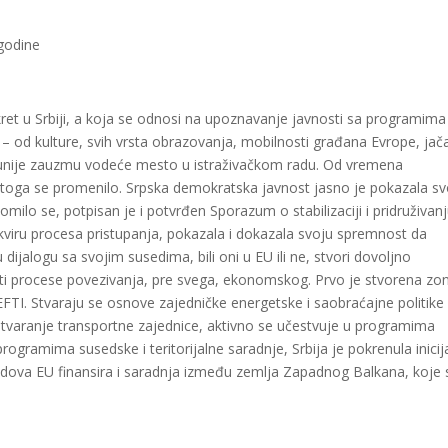
 godine
ret u Srbiji, a koja se odnosi na upoznavanje javnosti sa programima
ti – od kulture, svih vrsta obrazovanja, mobilnosti građana Evrope, jač
 unije zauzmu vodeće mesto u istraživačkom radu. Od vremena
 toga se promenilo. Srpska demokratska javnost jasno je pokazala sv
milo se, potpisan je i potvrđen Sporazum o stabilizaciji i pridruživanj
okviru procesa pristupanja, pokazala i dokazala svoju spremnost da
dijalogu sa svojim susedima, bili oni u EU ili ne, stvori dovoljno
uti procese povezivanja, pre svega, ekonomskog. Prvo je stvorena zo
 CEFTI. Stvaraju se osnove zajedničke energetske i saobraćajne politike
 stvaranje transportne zajednice, aktivno se učestvuje u programima
ramima susedske i teritorijalne saradnje, Srbija je pokrenula inicij
ondova EU finansira i saradnja između zemlja Zapadnog Balkana, koje 
gram
are