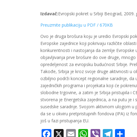
Izdavač:
Evropski pokret u Srbiji Beograd, 2009.
Preuzmite publikaciju u PDF / 670KB
Ovo je druga brošura koju je uredio Evropski pok
Evropske zajednice koji pokrivaju različite oblas
konkurentnosti i nastojanja da zemlje Evropske
objavljivanja prve brošure do ove druge, mnogo
opredeljenost za evropsku budućnost Srbije. Prelo
Takođe, Srbija je kroz svoje druge aktivnosti u 
ozbiljno podrži koncept regionalne saradnje, da u 
zajedničkih programa i projekata koji će pokren
slobodne trgovine, a zatim je Srbija pristupila i
stvorena je Energetska zajednica, a na putu je i
susedske saradnje. Svojom aktivnom ulogom u prog
da se u okviru pretpristupnih fondova (IPA) iz f
još u fazi pristupanja EU.
Facebook
X
Email
WhatsApp
Viber
Tele
Sh