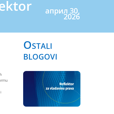
lektor
април 30,
2026
Ostali
blogovi
ih
formu
i