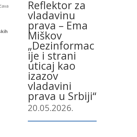
Reflektor za
ućava
vladavinu
prava – Ema
skih
Miškov
„Dezinformac
ije i strani
uticaj kao
izazov
vladavini
prava u Srbiji“
20.05.2026.