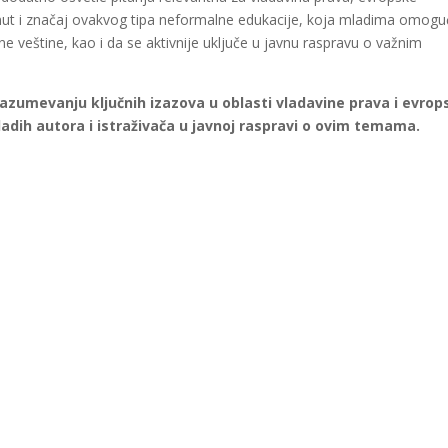
taknut i značaj ovakvog tipa neformalne edukacije, koja mladima omog
one veštine, kao i da se aktivnije uključe u javnu raspravu o važnim
razumevanju ključnih izazova u oblasti vladavine prava i evrop
mladih autora i istraživača u javnoj raspravi o ovim temama.
gram
are