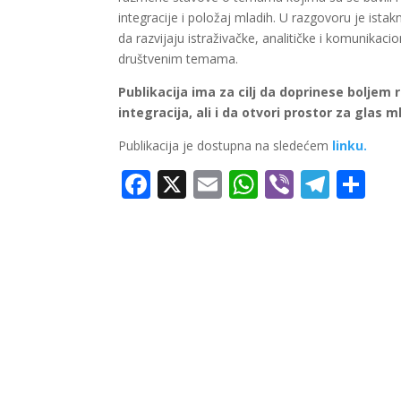
integracije i položaj mladih. U razgovoru je is
da razvijaju istraživačke, analitičke i komunikaci
društvenim temama.
Publikacija ima za cilj da doprinese boljem 
integracija, ali i da otvori prostor za glas 
Publikacija je dostupna na sledećem
linku.
Facebook
X
Email
WhatsApp
Viber
Tele
Sh