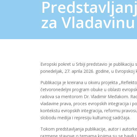
Predstavljanj
za Vladavinu
Evropski pokret u Srbiji predstavio je publikacij
ponedeljak, 27. aprila 2026. godine, u Evropskoj
Publikacija je kreirana u okviru projekta „Reflekt
četvoronedeljni program obuke u oblasti evropski
radova sa mentorom Dr. Vladimir Međakom. Radov
vladavine prava, proces evropskih integracija i p
kontekstu evropskih integracija, reformu pravosud
slobodu medija i represiju kulturnog sadržaja.
Tokom predstavljanja publikacije, autor i autorke
razmene stavove o temama kojima su se bavili i 