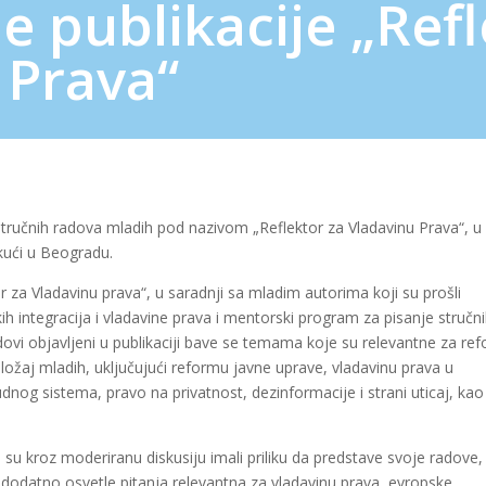
e publikacije „Ref
 Prava“
u stručnih radova mladih pod nazivom „Reflektor za Vladavinu Prava“, u
 kući u Beogradu.
or za Vladavinu prava“, u saradnji sa mladim autorima koji su prošli
h integracija i vladavine prava i mentorski program za pisanje stručn
i objavljeni u publikaciji bave se temama koje su relevantne za re
oložaj mladih, uključujući reformu javne uprave, vladavinu prava u
nog sistema, pravo na privatnost, dezinformacije i strani uticaj, kao 
 su kroz moderiranu diskusiju imali priliku da predstave svoje radove,
dodatno osvetle pitanja relevantna za vladavinu prava, evropske