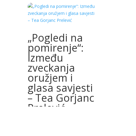
„Pogledi na
pomirenje“:
Između
zveckanja
oružjem i
glasa savjesti
– Tea Gorjanc
Prelević
3.04.2026.