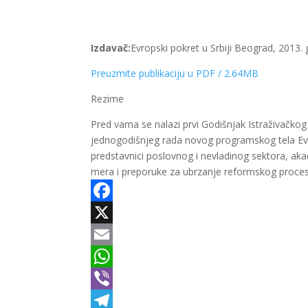
Izdavač:
Evropski pokret u Srbiji Beograd, 2013.
Preuzmite publikaciju u PDF / 2.64MB
Rezime
Pred vama se nalazi prvi Godišnjak Istraživačkog 
jednogodišnjeg rada novog programskog tela Evr
predstavnici poslovnog i nevladinog sektora, a
mera i preporuke za ubrzanje reformskog procesa u
Facebook
X
Email
WhatsApp
Viber