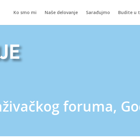
Ko smo mi
Naše delovanje
Sarađujmo
Budite u 
je
aživačkog foruma, Go