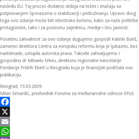
nasleđu EU. Taj proces dodatno dobija na težini i značaju sa
potpisivanjem Sporazuma o stabilizaciji i pridruživanju. Upravo zbog
toga ovo izdanje može biti višestruko korisno, kako za naše političke
protagoniste, tako i za poslovnu zajednicu, medije i širu javnost.
Posebnu zahvalnost za ovo izdanje dugujemo gospođi Katinki Bariš,
zamenici direktora Centra za evropsku reformu koja je ljubazno, bez
nadoknade, ustupila autorska prava. Takođe zahvaljujemo i
gospodinu dr Mihaelu Erkeu, direktoru regionalne kancelarije
Fondacije Fridrih Ebert u Beogradu koja je finansijski podržala ovu
publikaciju.
Beograd, 15.03.2009.
Milan Simurdić, predsednik Foruma za međunarodne odnose EPuS
Facebook
X
Email