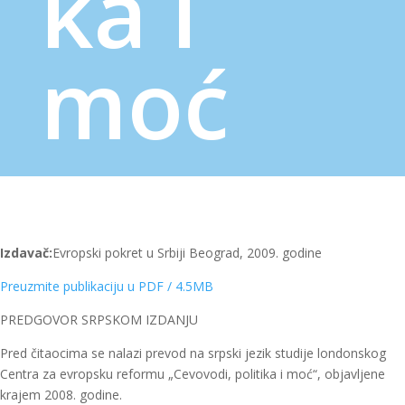
ka i
moć
Izdavač:
Evropski pokret u Srbiji Beograd, 2009. godine
Preuzmite publikaciju u PDF / 4.5MB
PREDGOVOR SRPSKOM IZDANJU
Pred čitaocima se nalazi prevod na srpski jezik studije londonskog
Centra za evropsku reformu „Cevovodi, politika i moć“, objavljene
krajem 2008. godine.