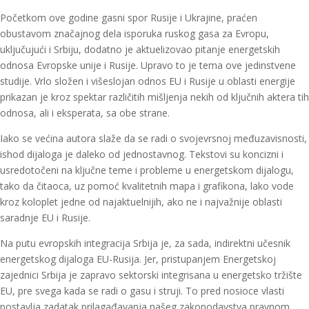
Početkom ove godine gasni spor Rusije i Ukrajine, praćen
obustavom značajnog dela isporuka ruskog gasa za Evropu,
uključujući i Srbiju, dodatno je aktuelizovao pitanje energetskih
odnosa Evropske unije i Rusije. Upravo to je tema ove jedinstvene
studije. Vrlo složen i višeslojan odnos EU i Rusije u oblasti energije
prikazan je kroz spektar različitih mišljenja nekih od ključnih aktera tih
odnosa, ali i eksperata, sa obe strane.
Iako se većina autora slaže da se radi o svojevrsnoj međuzavisnosti,
ishod dijaloga je daleko od jednostavnog. Tekstovi su koncizni i
usredotočeni na ključne teme i probleme u energetskom dijalogu,
tako da čitaoca, uz pomoć kvalitetnih mapa i grafikona, lako vode
kroz koloplet jedne od najaktuelnijih, ako ne i najvažnije oblasti
saradnje EU i Rusije.
Na putu evropskih integracija Srbija je, za sada, indirektni učesnik
energetskog dijaloga EU-Rusija. Jer, pristupanjem Energetskoj
zajednici Srbija je zapravo sektorski integrisana u energetsko tržište
EU, pre svega kada se radi o gasu i struji. To pred nosioce vlasti
postavlja zadatak prilagađavanja našeg zakonodavstva pravnom