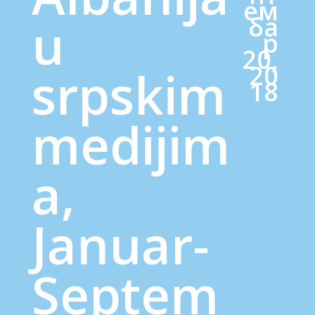
ем
ба
u
р
20,
20
srpskim
18
medijim
a,
Januar-
Septem